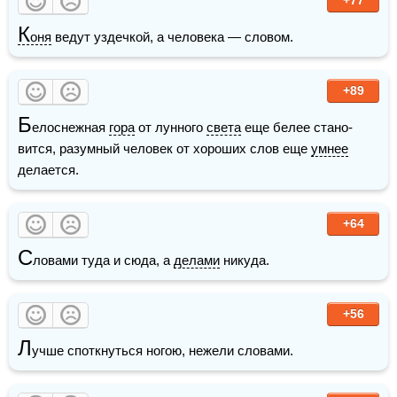
К
оня
 ведут уздечкой, а человека — словом.
+89
Б
елоснежная 
гора
 от лунного 
света
 еще белее стано­
вится, разумный человек от хороших слов еще 
умнее
делается. 
+64
С
ловами туда и сюда, а 
делами
 никуда.
+56
Л
учше споткнуться ногою, нежели словами. 