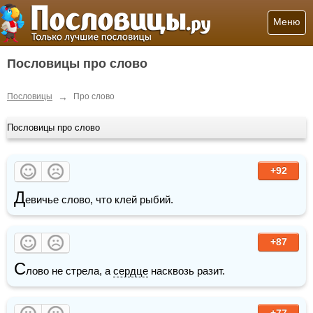
Меню
Пословицы про слово
→
Пословицы
Про слово
Пословицы про слово
+92
Д
евичье слово, что клей рыбий.
+87
С
лово не стрела, а 
сердце
 насквозь разит.
+77