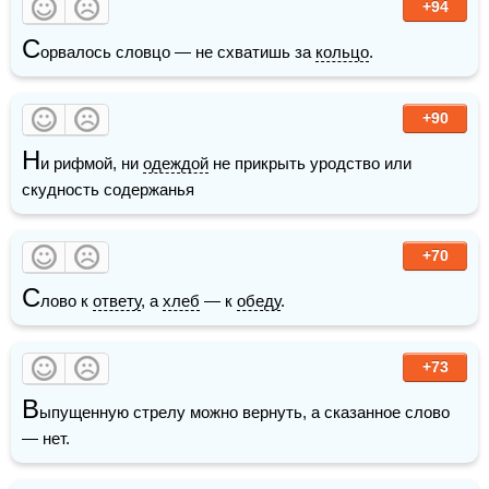
+94
С
орвалось словцо — не схватишь за 
кольцо
.
+90
Н
и рифмой, ни 
одеждой
 не прикрыть уродство или 
скудность содержанья
+70
С
лово к 
ответу
, а 
хлеб
 — к 
обеду
.
+73
В
ыпущенную стрелу можно вернуть, а сказанное слово 
— нет.