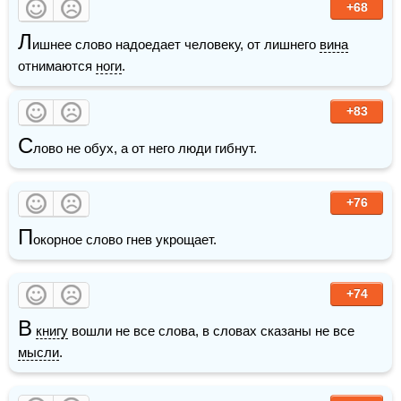
+68
Л
ишнее слово надоедает человеку, от лишнего 
вина
отнимаются 
ноги
.
+83
С
лово не обух, а от него люди гибнут. 
+76
П
окорное слово гнев укрощает.
+74
В
книгу
 вошли не все слова, в словах сказаны не все 
мысли
.