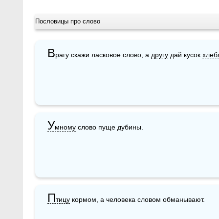
Пословицы про слово
В
рагу скажи ласковое слово, а 
другу
 дай кусок 
хлеб
У
мному
 слово пуще дубины.
П
тицу
 кормом, а человека словом обманывают.