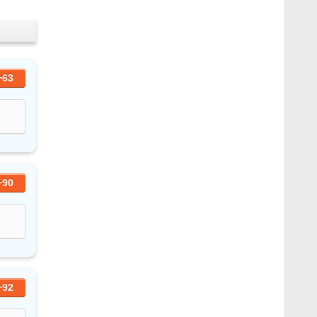
+63
+90
+92