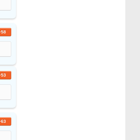
+58
+53
+63