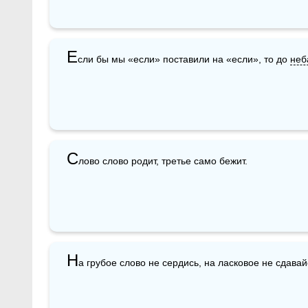
Е
сли бы мы «если» поставили на «если», то до 
неб
С
лово слово родит, третье само бежит.
Н
а грубое слово не сердись, на ласковое не сдавай