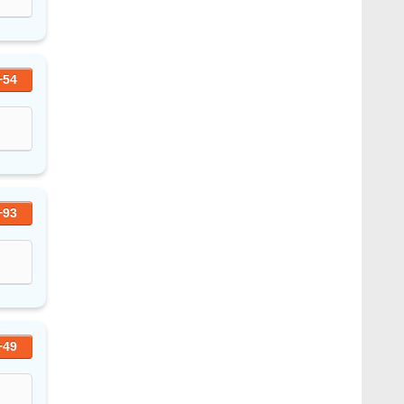
+54
+93
+49