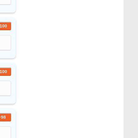
100
100
+98