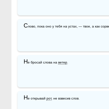
С
лово, пока оно у тебя на устах, — твое, а как сор
Н
е бросай слова на 
ветер
.
Н
е открывай 
рот
, не взвесив слов.