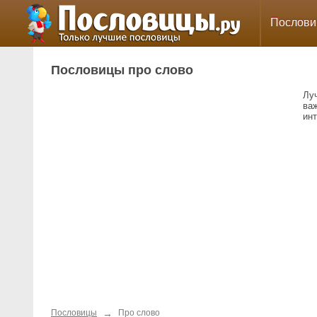
Послов
Пословицы про слово
Лу
важ
ин
→
Пословицы
Про слово