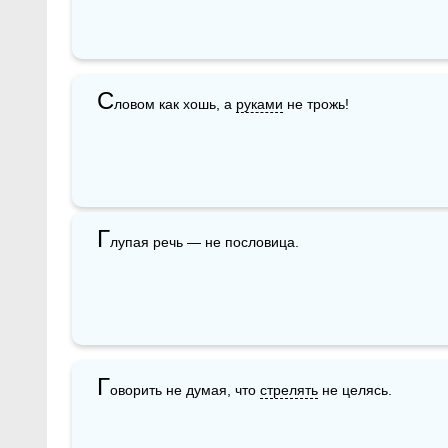
С
ловом как хошь, а 
руками
 не трожь!
Г
лупая речь — не пословица.
Г
оворить не думая, что 
стрелять
 не целясь.