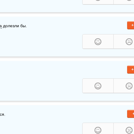
+
а
 долезли бы.
+
ся.