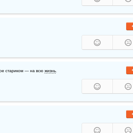
ное стариком — на всю 
жизнь
.