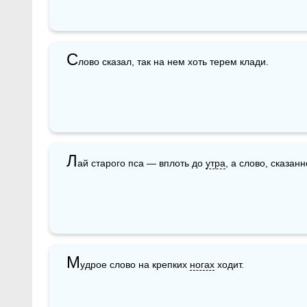
С
лово сказал, так на нем хоть терем клади. 
Л
ай старого пса — вплоть до 
утра
, а слово, сказан
М
удрое слово на крепких 
ногах
 ходит.