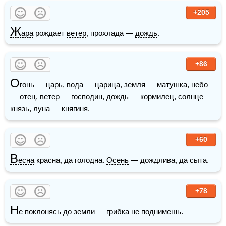
+205
Ж
ара
 рождает 
ветер
, прохлада — 
дождь
.
+86
О
гонь — 
царь
, 
вода
 — царица, земля — матушка, небо 
— 
отец
, 
ветер
 — господин, дождь — кормилец, солнце — 
князь, луна — княгиня.
+60
В
есна
 красна, да голодна. 
Осень
 — дождлива, да сыта.
+78
Н
е поклонясь до земли — грибка не поднимешь.