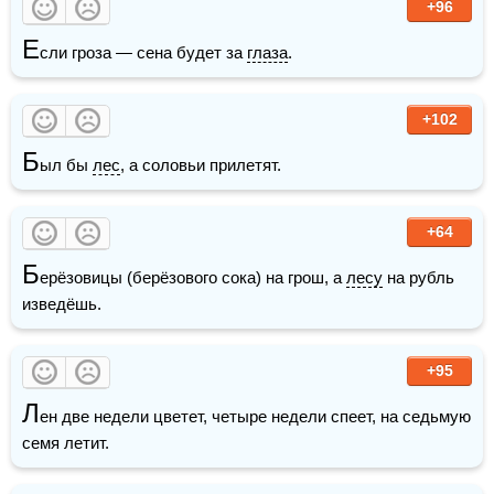
+96
Е
сли гроза — сена будет за 
глаза
.
+102
Б
ыл бы 
лес
, а соловьи прилетят.
+64
Б
ерёзовицы (берёзового сока) на грош, а 
лесу
 на рубль 
изведёшь.
+95
Л
ен две недели цветет, четыре недели спеет, на седьмую 
семя летит.