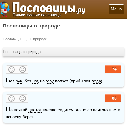
Меню
Пословицы о природе
→
Пословицы
О природе
Пословицы о природе
+74
Б
ез 
рук
, без 
ног
, на 
гору
 ползет (прибылая 
вода
).
+88
Н
а всякий 
цветок
 пчелка садится, да не со всякого цвета 
поноску берет.