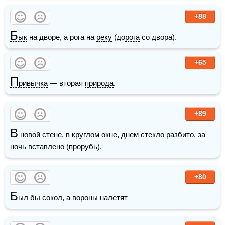
+88
Б
ык
 на дворе, а рога на 
реку
 (до
рога
 со двора).
+65
П
ривычка
 — вторая 
природа
.
+89
В
 новой стене, в круглом 
окне
, днем стекло разбито, за 
ночь
 вставлено (прорубь).
+80
Б
ыл бы сокол, а 
вороны
 налетят