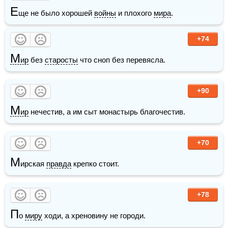
Е
ще не было хорошей 
войны
 и плохого 
мира
.
+74
М
ир
 без 
старосты
 что сноп без перевясла.
+90
М
ир
 нечестив, а им сыт монастырь благочестив.
+70
М
ирская 
правда
 крепко стоит.
+78
П
о 
миру
 ходи, а хреновину не городи.