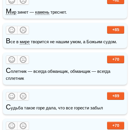
М
ир
 зинет — 
камень
 треснет.
+85
В
се в 
мире
 творится не нашим умом, а Божьим судом.
+70
С
плетник — всегда обманщик, обманщик — всегда 
сплетник
+89
С
удьба такое горе дала, что все горести забыл
+70