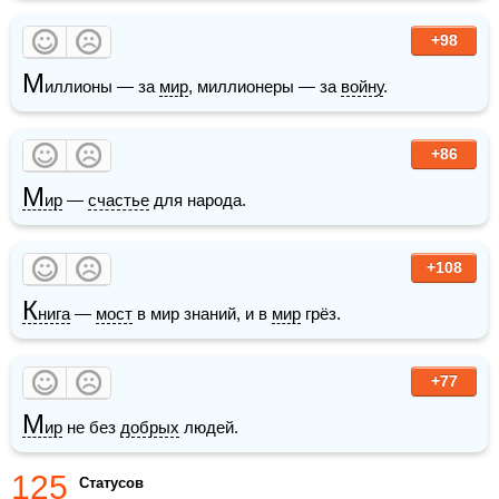
+98
М
иллионы — за 
мир
, миллионеры — за 
войну
.
+86
М
ир
 — 
счастье
 для народа. 
+108
К
нига
 — 
мост
 в мир знаний, и в 
мир
 грёз.
+77
М
ир
 не без 
добрых
 людей.
125
Статусов