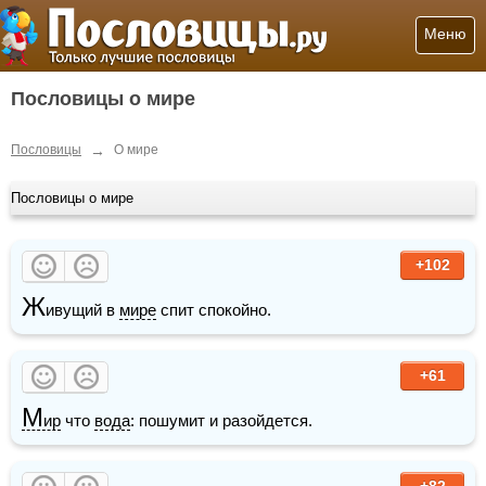
Меню
Пословицы о мире
→
Пословицы
О мире
Пословицы о мире
+102
Ж
ивущий в 
мире
 спит спокойно. 
+61
М
ир
 что 
вода
: пошумит и разойдется.
+82