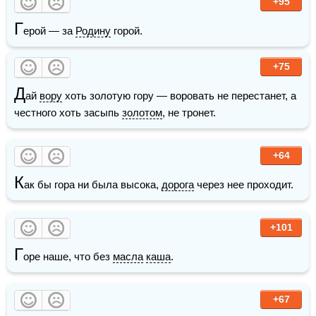
+95
Г
ерой — за 
Родину
 горой.
+75
Д
ай 
вору
 хоть золотую гору — воровать не перестанет, а 
честного хоть засыпь 
золотом
, не тронет.
+64
К
ак бы гора ни была высока, 
дорога
 через нее проходит.
+101
Г
оре наше, что без 
масла
каша
.
+67