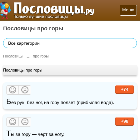
Меню
Пословицы про горы
Все картегории
→
Пословицы
про горы
Пословицы про горы
+74
Б
ез 
рук
, без 
ног
, на гору ползет (прибылая 
вода
).
+98
Т
ы за гору — 
черт
 за 
ногу
.