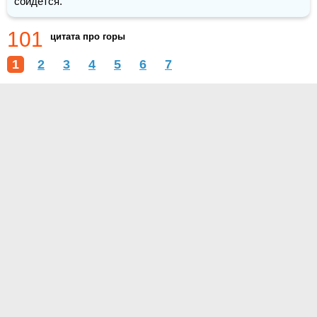
сойдется.
101
цитата про горы
1
2
3
4
5
6
7
О проекте
Контакты