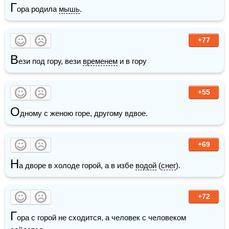
Г
ора родила 
мышь
.
+77
В
ези под гору, вези 
временем
 и в гору
+55
О
дному с женою горе, другому вдвое. 
+69
Н
а дворе в холоде горой, а в избе 
водой
 (
снег
).
+72
Г
ора с горой не сходится, а человек с человеком 