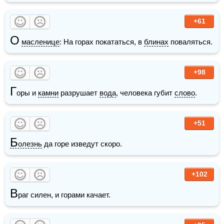
+61
О
масленице
: На горах покататься, в 
блинах
 поваляться.
+98
Г
оры и 
камни
 разрушает 
вода
, человека губит 
слово
.
+51
Б
олезнь
 да горе изведут скоро.
+102
В
раг силен, и горами качает.