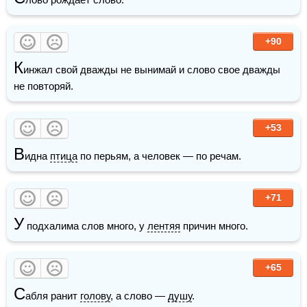
+90
К
инжал свой дважды не вынимай и слово свое дважды 
не повторяй.
+53
В
идна 
птица
 по перьям, а человек — по речам.
+71
У
 подхалима слов много, у 
лентяя
 причин много.
+65
С
абля ранит 
голову
, а слово — 
душу
.