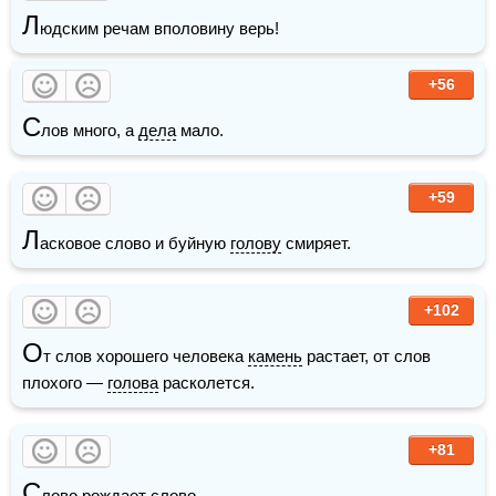
Л
юдским речам вполовину верь!
+56
С
лов много, а 
дела
 мало.
+59
Л
асковое слово и буйную 
голову
 смиряет.
+102
О
т слов хорошего человека 
камень
 растает, от слов 
плохого — 
голова
 расколется.
+81
С
лово рождает слово.