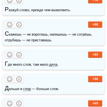
Р
азжуй слово, прежде чем вымолвить.
+88
С
кажешь — не воротишь, напишешь — не сотрёшь, 
отрубишь — не приставишь.
+85
Г
де много слов, там мало 
дела
.
+86
Д
альше в 
спор
 — больше слов.
+69