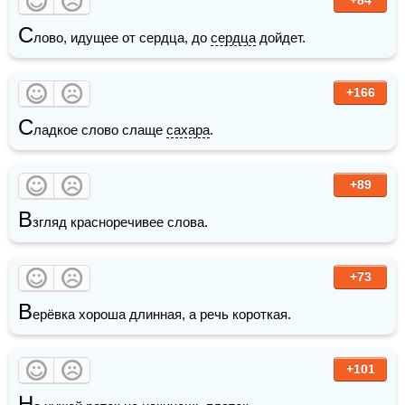
С
лово, идущее от сердца, до 
сердца
 дойдет.
+166
С
ладкое слово слаще 
сахара
.
+89
В
згляд красноречивее слова.
+73
В
ерёвка хороша длинная, а речь короткая.
+101
Н