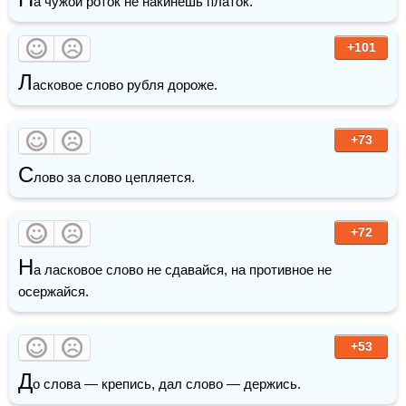
а чужой роток не накинешь платок.
+101
Л
асковое слово рубля дороже.
+73
С
лово за слово цепляется.
+72
Н
а ласковое слово не сдавайся, на противное не 
осержайся.
+53
Д
о слова — крепись, дал слово — держись.