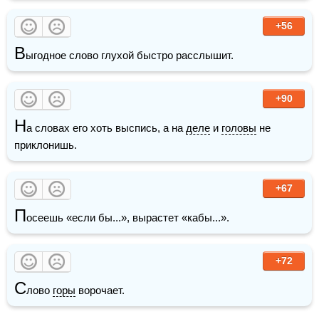
+56
В
ыгодное слово глухой быстро расслышит.
+90
Н
а словах его хоть выспись, а на 
деле
 и 
головы
 не 
приклонишь.
+67
П
осеешь «если бы...», вырастет «кабы...». 
+72
С
лово 
горы
 ворочает.