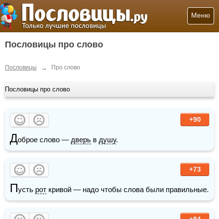
Меню
Пословицы про слово
→
Пословицы
Про слово
Пословицы про слово
+90
Д
оброе слово — 
дверь
 в 
душу
.
+73
П
усть 
рот
 кривой — надо чтобы слова были правильные.
+84