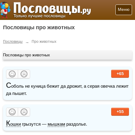
Меню
Пословицы про животных
→
Пословицы
Про животных
Пословицы про животных
+65
С
оболь не куница бежит да дрожит, а серая овечка лежит 
да пышет.
+55
К
ошки
 грызутся — 
мышкам
 раздолье.