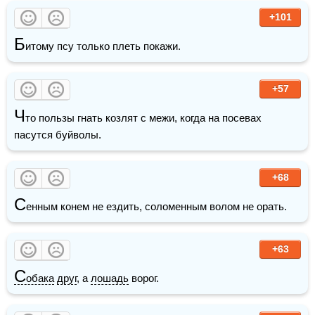
+101
Б
итому псу только плеть покажи.
+57
Ч
то пользы гнать козлят с межи, когда на посевах 
пасутся буйволы.
+68
С
енным конем не ездить, соломенным волом не орать.
+63
С
обака
друг
, а 
лошадь
 ворог.