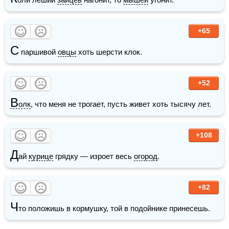
+65
С
 паршивой 
овцы
 хоть шерсти клок.
+52
В
олк
, что меня не трогает, пусть живет хоть тысячу лет.
+108
Д
ай 
курице
 грядку — изроет весь 
огород
.
+82
Ч
то положишь в кормушку, той в подойнике принесешь.