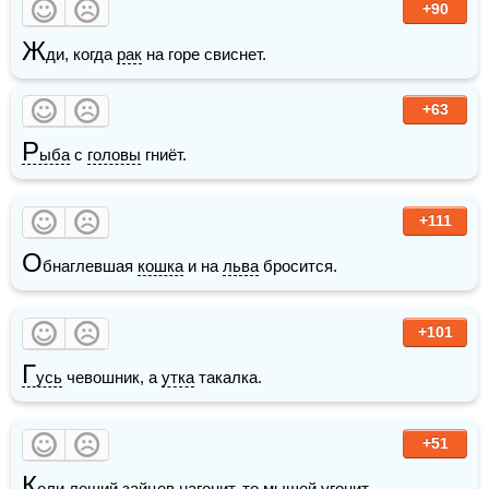
+90
Ж
ди, когда 
рак
 на горе свиснет.
+63
Р
ыба
 с 
головы
 гниёт.
+111
О
бнаглевшая 
кошка
 и на 
льва
 бросится.
+101
Г
усь
 чевошник, а 
утка
 такалка.
+51
К
оли леший 
зайцев
 нагонит, то 
мышей
 угонит.