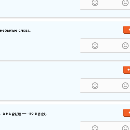
ь небылые слова.
+
, а на 
деле
 — что в 
яме
.