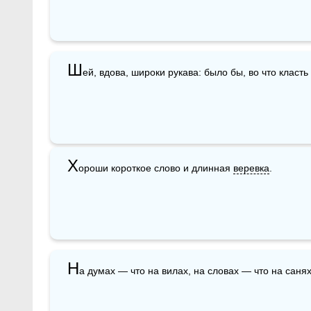
Ш
ей, вдова, широки рукава: было бы, во что класт
Х
ороши короткое слово и длинная 
веревка
.
Н
а думах — что на вилах, на словах — что на санях