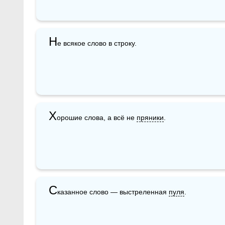
Н
е всякое слово в строку. 
Х
орошие слова, а всё не 
пряники
.
С
казанное слово — выстреленная 
пуля
.