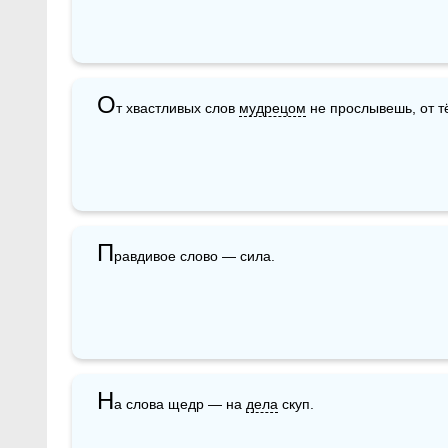
О
т хвастливых слов 
мудрецом
 не прослывешь, от 
П
равдивое слово — сила.
Н
а слова щедр — на 
дела
 скуп.