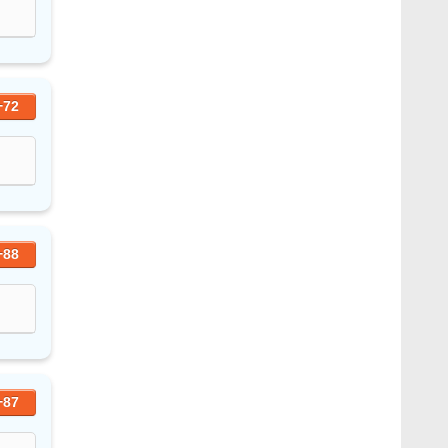
+72
+88
+87