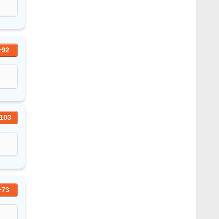
+92
103
+73