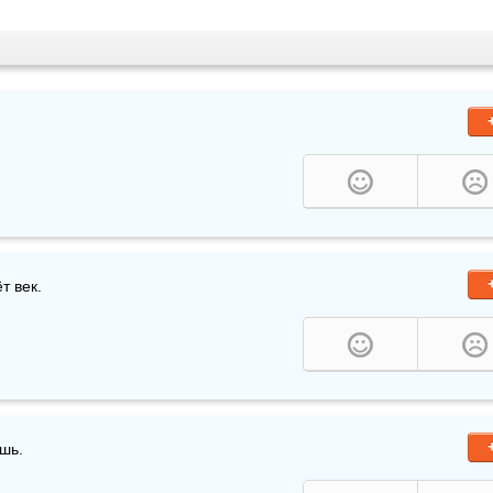
т век.
шь.