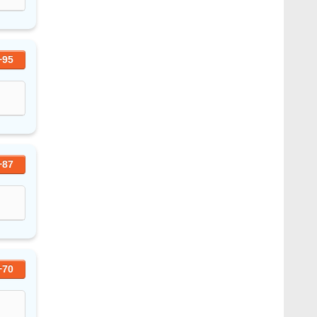
+95
+87
+70