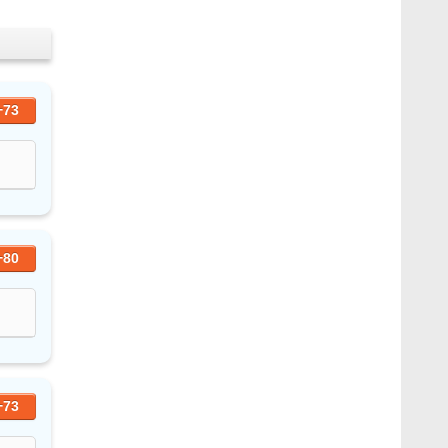
+73
+80
+73