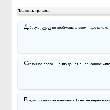
Пословицы про слово
Д
убовую 
голову
 не проймешь словом, надо колом.
С
казанное слово — было да нет, а написанное живё
В
оздух словами не наполнить. Всего не переговори