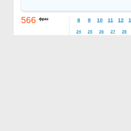
566
фраз
8
9
10
11
12
24
25
26
27
28