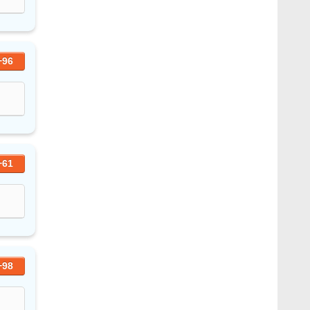
+96
+61
+98