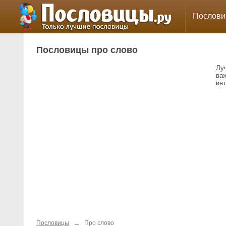
Послов
Пословицы про слово
Лу
важ
ин
→
Пословицы
Про слово