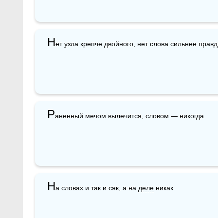
Н
ет узла крепче двойного, нет слова сильнее правд
Р
аненный мечом вылечится, словом — никогда.
Н
а словах и так и сяк, а на 
деле
 никак.