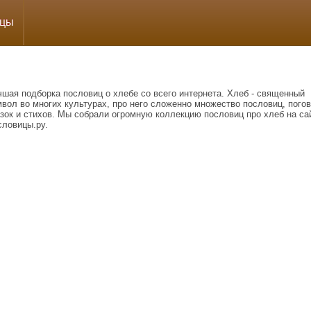
ицы
шая подборка пословиц о хлебе со всего интернета. Хлеб - священный
вол во многих культурах, про него сложенно множество пословиц, погов
зок и стихов. Мы собрали огромную коллекцию пословиц про хлеб на са
словицы.ру.