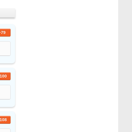
+79
100
108