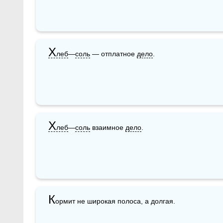
Х
леб
—
соль
 — отплатное 
дело
.
Х
леб
—
соль
 взаимное 
дело
.
К
ормит не широкая полоса, а долгая.