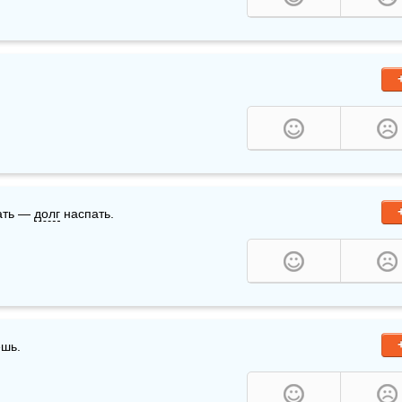
ать — 
долг
 наспать.
ешь.