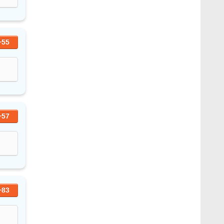
+55
+57
+83