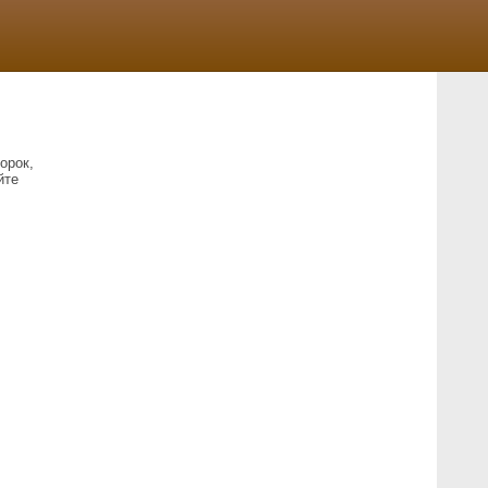
орок,
йте