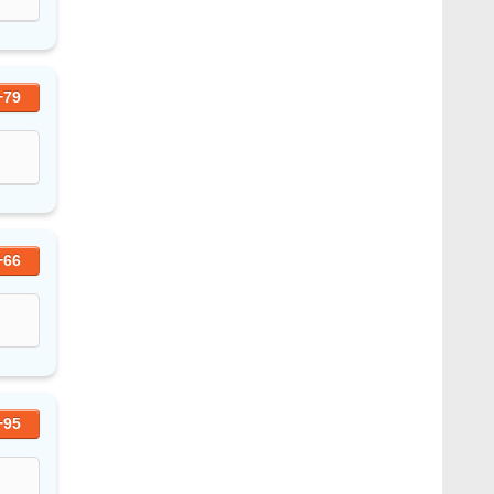
+79
+66
+95