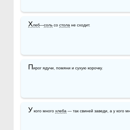
Х
леб
—
соль
 со 
стола
 не сходит.
П
ирог ядучи, помяни и сухую корочку.
У
 кого много 
хлеба
 — так свиней заведи, а у кого м