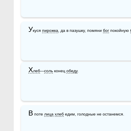
У
куся 
пирожка
, да в пазушку, помяни 
бог
 покойную 
Х
леб
—
соль
 конец 
обеду
.
В
 поте 
лица
хлеб
 едим, голодные не останемся.