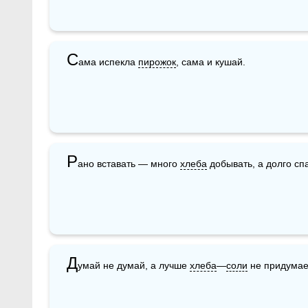
С
ама испекла 
пирожок
, сама и кушай.
Р
ано вставать — много 
хлеба
 добывать, а долго сп
Д
умай не думай, а лучше 
хлеба
—
соли
 не придума