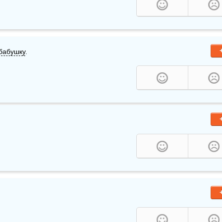
бабушку
.