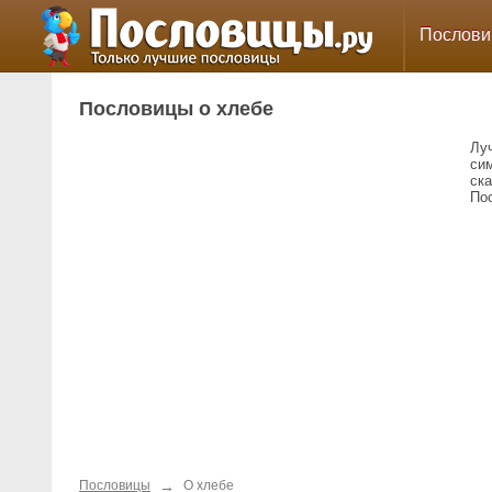
Послов
Пословицы о хлебе
Луч
сим
ска
По
→
Пословицы
О хлебе