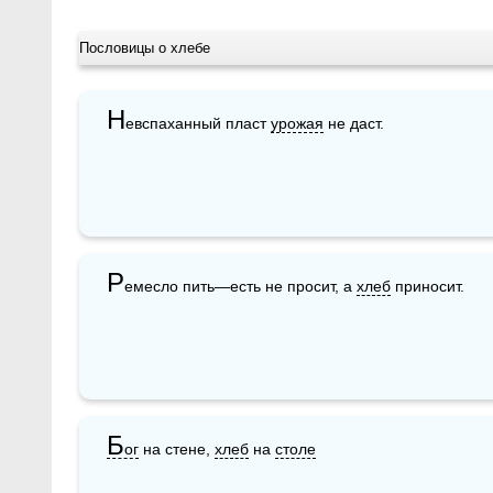
Пословицы о хлебе
Н
евспаханный пласт 
урожая
 не даст.
Р
емесло пить—есть не просит, а 
хлеб
 приносит.
Б
ог
 на стене, 
хлеб
 на 
столе