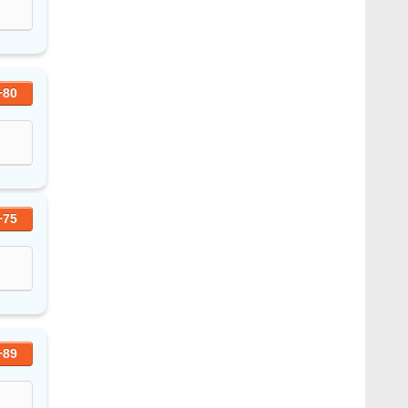
+80
+75
+89