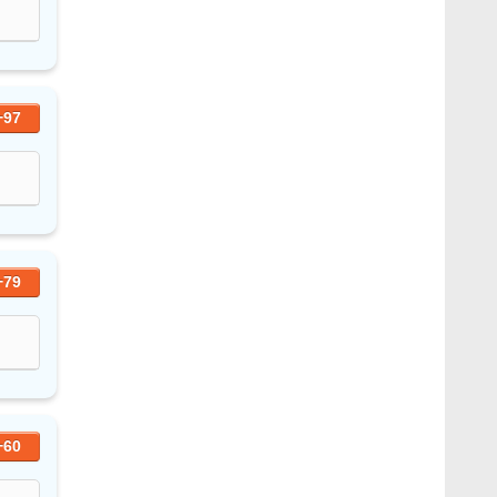
+97
+79
+60