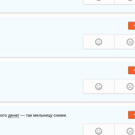
ного 
денег
 — так мельницу сними.