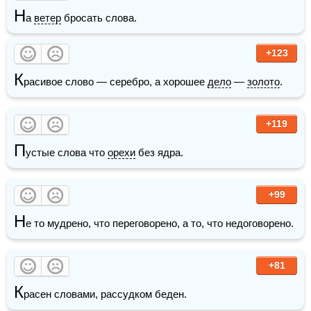
Н
а 
ветер
 бросать слова.
+123
К
расивое слово — серебро, а хорошее 
дело
 — 
золото
.
+119
П
устые слова что 
орехи
 без ядра.
+99
Н
е то мудрено, что переговорено, а то, что недоговорено.
+81
К
расен словами, рассудком беден.