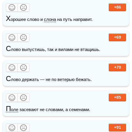
+86
Х
орошее слово и 
слона
 на путь направит.
+69
С
лово выпустишь, так и вилами не втащишь.
+70
С
лово держать — не по ветерью бежать.
+85
П
оле
 засевают не словами, а семенами.
+91