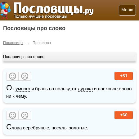
Меню
Пословицы про слово
→
Пословицы
Про слово
Пословицы про слово
+81
О
т 
умного
 и брань на пользу, от 
дурака
 и ласковое слово 
ни к чему.
+60
С
лова серебряные, посулы золотые.