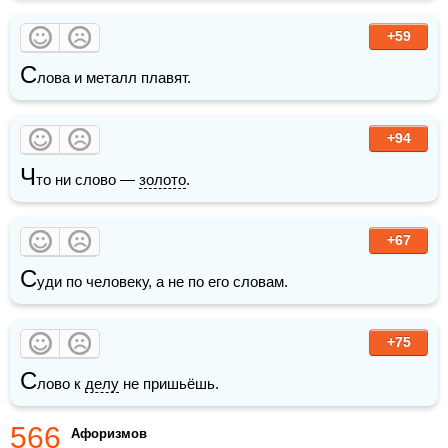
+59
С
лова и металл плавят. 
+94
Ч
то ни слово — 
золото
.
+67
С
уди по человеку, а не по его словам.
+75
С
лово к 
делу
 не пришьёшь.
566
Афоризмов