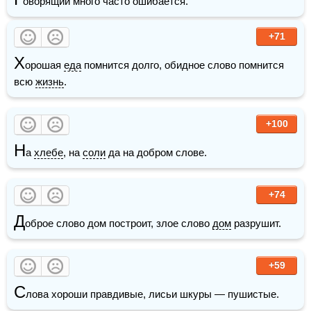
оворящий много часто ошибается.
+71
Х
орошая 
еда
 помнится долго, обидное слово помнится 
всю 
жизнь
.
+100
Н
а 
хлебе
, на 
соли
 да на добром слове.
+74
Д
оброе слово дом построит, злое слово 
дом
 разрушит.
+59
С
лова хороши правдивые, лисьи шкуры — пушистые. 