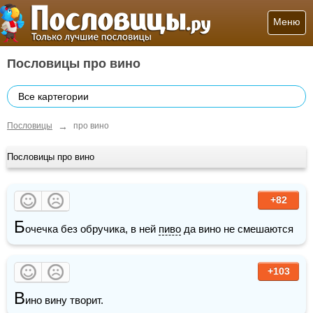
Меню
Пословицы про вино
Все картегории
→
Пословицы
про вино
Пословицы про вино
+82
Б
очечка без обручика, в ней 
пиво
 да вино не смешаются
+103
В
ино вину творит.