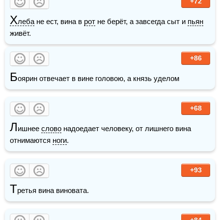
+72
Х
леба
 не ест, вина в 
рот
 не берёт, а завсегда сыт и 
пьян
живёт.
+86
Б
оярин отвечает в вине головою, а князь уделом
+68
Л
ишнее 
слово
 надоедает человеку, от лишнего вина 
отнимаются 
ноги
.
+93
Т
ретья вина виновата. 
+84