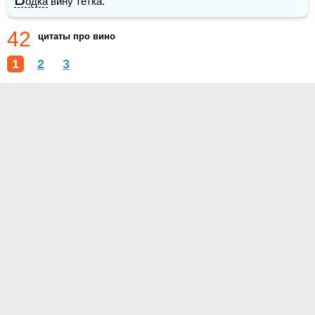
одка
 вину тетка. 
42
цитаты про вино
1
2
3
О проекте
Контакты