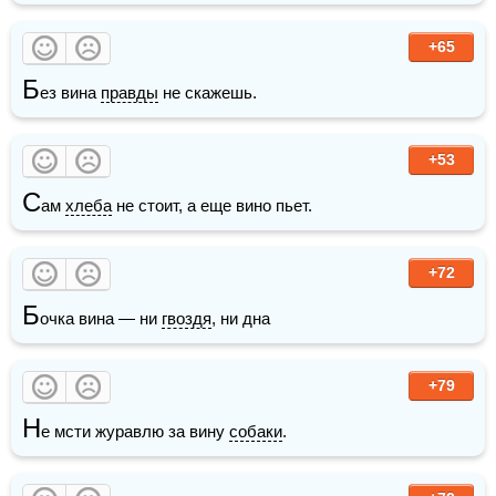
+65
Б
ез вина 
правды
 не скажешь.
+53
С
ам 
хлеба
 не стоит, а еще вино пьет.
+72
Б
очка вина — ни 
гвоздя
, ни дна
+79
Н
е мсти журавлю за вину 
собаки
. 