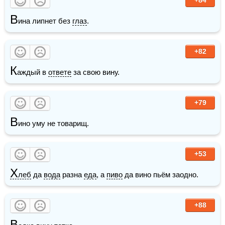
В
ина липнет без 
глаз
.
+82
К
аждый в 
ответе
 за свою вину.
+79
В
ино уму не товарищ.
+53
Х
леб
 да 
вода
 разна 
еда
, а 
пиво
 да вино пьём заодно.
+88
В