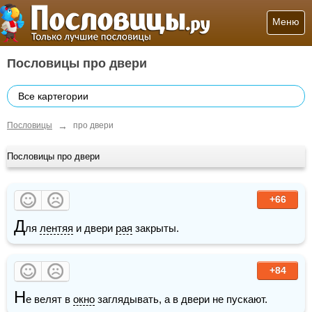
Меню
Пословицы про двери
Все картегории
→
Пословицы
про двери
Пословицы про двери
+66
Д
ля 
лентяя
 и двери 
рая
 закрыты.
+84
Н
е велят в 
окно
 заглядывать, а в двери не пускают.