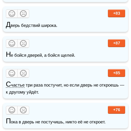
+83
Д
верь бедствий широка. 
+87
Н
е бойся дверей, а бойся щелей.
+85
С
частье
 три раза постучит, но если дверь не откроешь — 
к другому уйдёт.
+76
П
ока в дверь не постучишь, никто её не откроет.