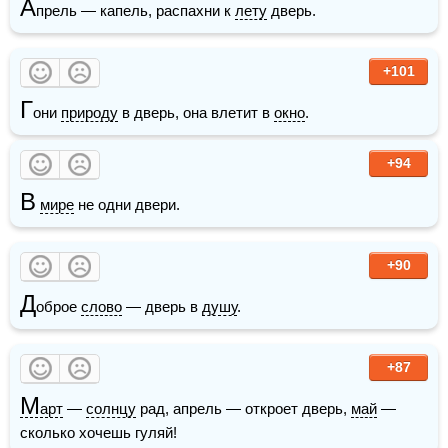
А
прель — капель, распахни к 
лету
 дверь.
+101
Г
они 
природу
 в дверь, она влетит в 
окно
. 
+94
В
мире
 не одни двери.
+90
Д
оброе 
слово
 — дверь в 
душу
.
+87
М
арт
 — 
солнцу
 рад, апрель — откроет дверь, 
май
 — 
сколько хочешь гуляй!