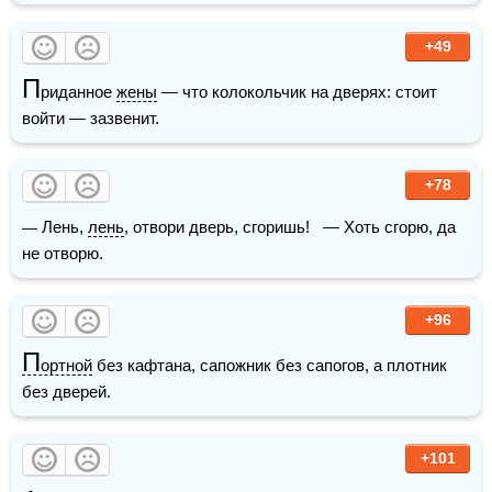
+49
П
риданное 
жены
 — что колокольчик на дверях: стоит 
войти — зазвенит.
+78
— Лень, 
лень
, отвори дверь, сгоришь!   — Хоть сгорю, да 
не отворю.
+96
П
ортной
 без кафтана, сапожник без сапогов, а плотник 
без дверей.
+101