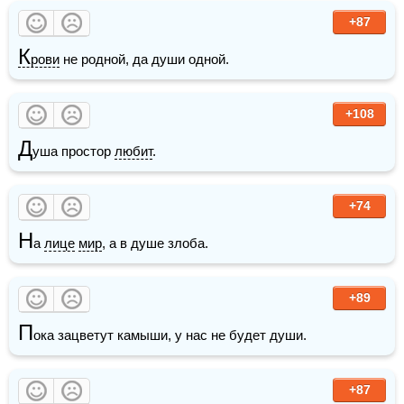
+87
К
рови
 не родной, да души одной.
+108
Д
уша простор 
любит
.
+74
Н
а 
лице
мир
, а в душе злоба.
+89
П
ока зацветут камыши, у нас не будет души.
+87