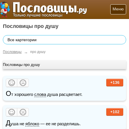
Меню
Пословицы про душу
Все картегории
→
Пословицы
про душу
Пословицы про душу
+136
О
т хорошего 
слова
 душа расцветает. 
+102
Д
уша не 
яблоко
 — ее не разделишь.