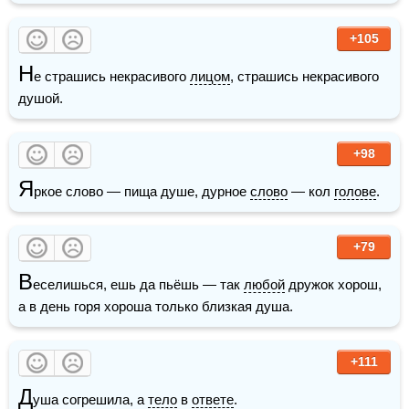
+105
Н
е страшись некрасивого 
лицом
, страшись некрасивого 
душой.
+98
Я
ркое слово — пища душе, дурное 
слово
 — кол 
голове
.
+79
В
еселишься, ешь да пьёшь — так 
любой
 дружок хорош, 
а в день горя хороша только близкая душа.
+111
Д
уша согрешила, а 
тело
 в 
ответе
.