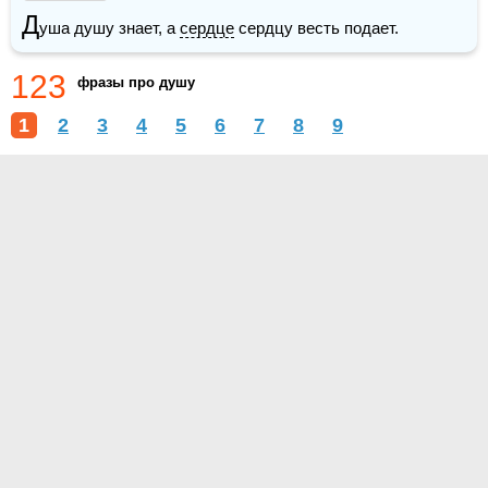
Д
уша душу знает, а 
сердце
 сердцу весть подает. 
123
фразы про душу
1
2
3
4
5
6
7
8
9
О проекте