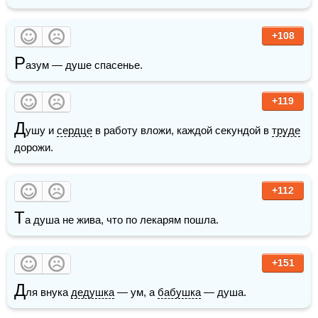
+108
Р
азум — душе спасенье.
+119
Д
ушу и 
сердце
 в работу вложи, каждой секундой в 
труде
дорожи.
+112
Т
а душа не жива, что по лекарям пошла.
+151
Д
ля внука 
дедушка
 — ум, а 
бабушка
 — душа.