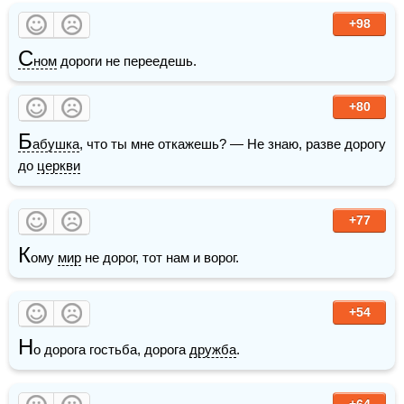
+98
С
ном
 дороги не переедешь.
+80
Б
абушка
, что ты мне откажешь? — Не знаю, разве дорогу 
до 
церкви
+77
К
ому 
мир
 не дорог, тот нам и ворог. 
+54
Н
о дорога гостьба, дорога 
дружба
.
+64