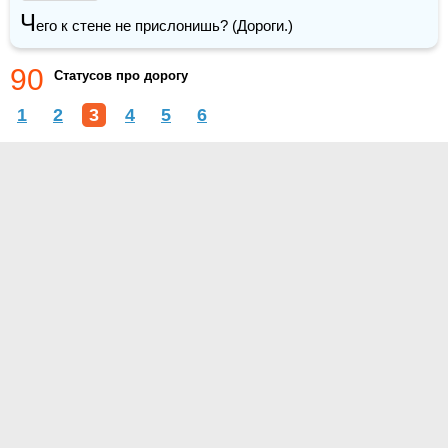
Ч
его к стене не прислонишь? (Дороги.)
90
Статусов про дорогу
1
2
3
4
5
6
О проекте