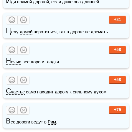
И
ди прямой дорогой, если даже она длинней.
+81
Ц
елу 
домой
 воротиться, так в дороге не дремать.
+58
Н
очью
 все дороги гладки.
+58
С
частье
 само находит дорогу к сильному духом.
+79
В
се дороги ведут в 
Рим
.