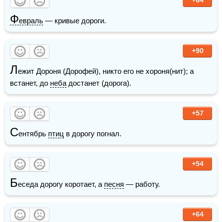
Ф
евраль
 — кривые дороги.
+90
Л
ежит Дороня (Дорофей), никто его не хороня(нит); а 
встанет, до 
неба
 достанет (дорога).
+57
С
ентябрь 
птиц
 в дорогу погнал.
+54
Б
еседа дорогу коротает, а 
песня
 — работу.
+64