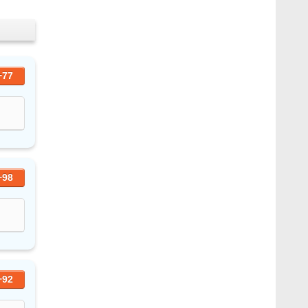
+77
+98
+92