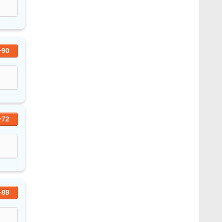
+90
+72
+89