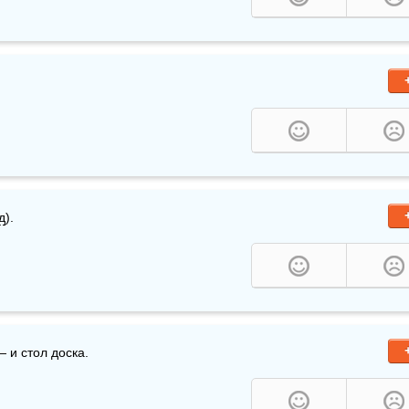
д
).
— и стол доска.