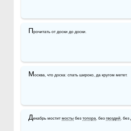
П
рочитать от доски до доски.
М
осква, что доска: спать широко, да кругом метет.
Д
екабрь мостит 
мосты
 без 
топора
, без 
гвоздей
, без