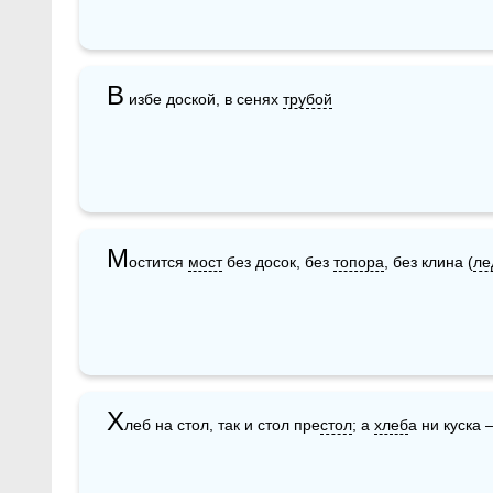
В
 избе доской, в сенях 
трубой
М
остится 
мост
 без досок, без 
топора
, без клина (
ле
Х
леб на стол, так и стол пре
стол
; а 
хлеб
а ни куска 