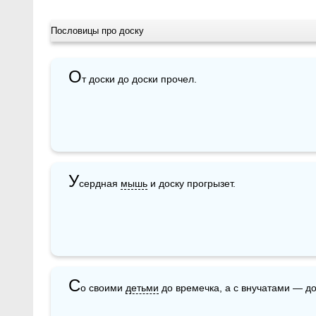
Пословицы про доску
О
т доски до доски прочел.
У
сердная 
мышь
 и доску прогрызет.
С
о своими 
детьми
 до времечка, а с внучатами — до