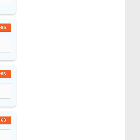
+85
+96
+63