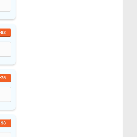
+82
+75
+98