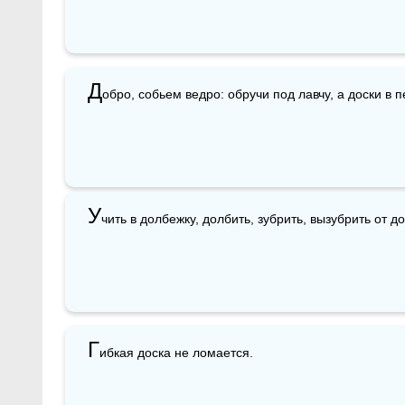
Д
обро, собьем ведро: обручи под лавчу, а доски в пе
У
чить в долбежку, долбить, зубрить, вызубрить от до
Г
ибкая доска не ломается.