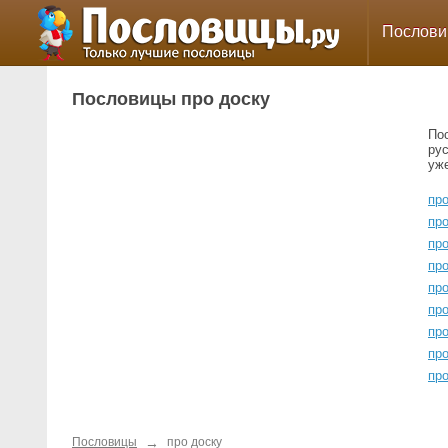
Послов
Пословицы про доску
По
ру
уж
пр
пр
про
про
пр
пр
про
пр
про
→
Пословицы
про доску