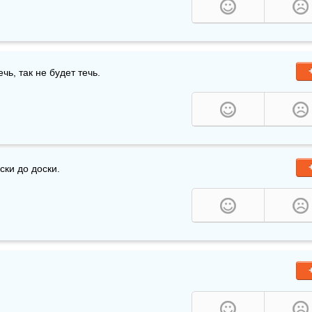
чь, так не будет течь.
ски до доски.