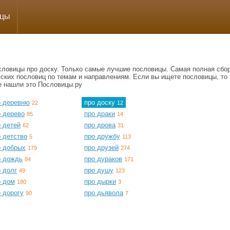
ицы
словицы про доску. Только самые лучшие пословицы. Самая полная сбо
сских пословиц по темам и направлениям. Если вы ищете пословицы, то 
е нашли это Пословицы.ру
о деревню
про доску
22
12
о дерево
про драки
85
14
 детей
про дрова
62
31
 детство
про дружбу
5
113
о добрых
про друзей
179
274
о дождь
про дураков
84
171
 долг
про душу
49
123
о дом
про дырки
180
3
 дорогу
про дьявола
90
7