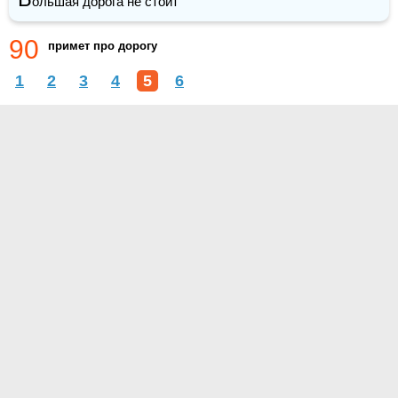
ольшая дорога не стоит
90
примет про дорогу
1
2
3
4
5
6
О проекте
Контакты