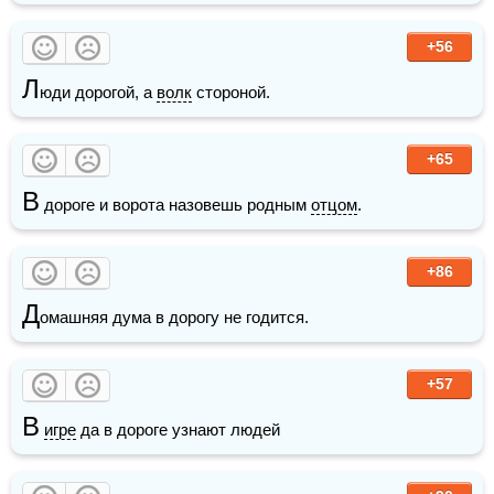
+56
Л
юди дорогой, а 
волк
 стороной.
+65
В
 дороге и ворота назовешь родным 
отцом
. 
+86
Д
омашняя дума в дорогу не годится.
+57
В
игре
 да в дороге узнают людей