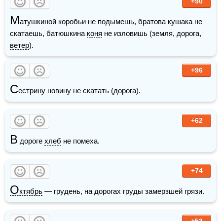
+90
М
атушкиной коробьи не подымешь, братова кушака не 
скатаешь, батюшкина 
коня
 не изловишь (земля, дорога, 
ветер
).
+96
С
естрину новину не скатать (дорога).
+62
В
 дороге 
хлеб
 не помеха.
+74
О
ктябрь
 — грудень, на дорогах груды замерзшей грязи.
+53