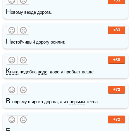
Н
овому везде дорога. 
+83
Н
астойчивый дорогу осилит.
+88
К
нига
 подобна 
воде
: дорогу пробьет везде.
+73
В
 тюрьму широка дорога, а из 
тюрьмы
 тесна
+72
Б