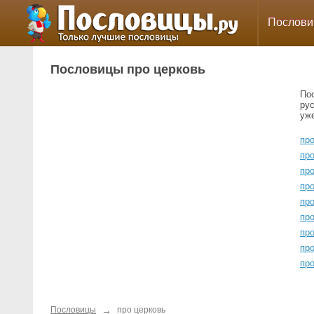
Послов
Пословицы про церковь
По
ру
уж
пр
пр
пр
про
пр
про
пр
пр
пр
→
Пословицы
про церковь