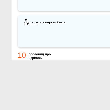
Д
ураков
 и в церкви бьют.
10
пословиц про
церковь