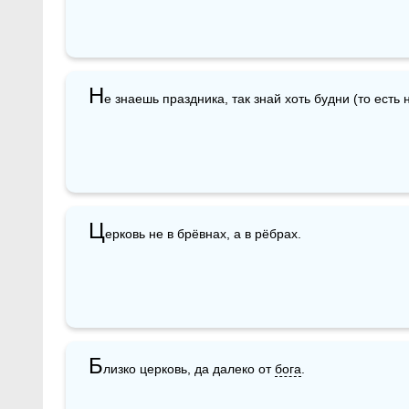
Н
е знаешь праздника, так знай хоть будни (то есть н
Ц
ерковь не в брёвнах, а в рёбрах.
Б
лизко церковь, да далеко от 
бога
.