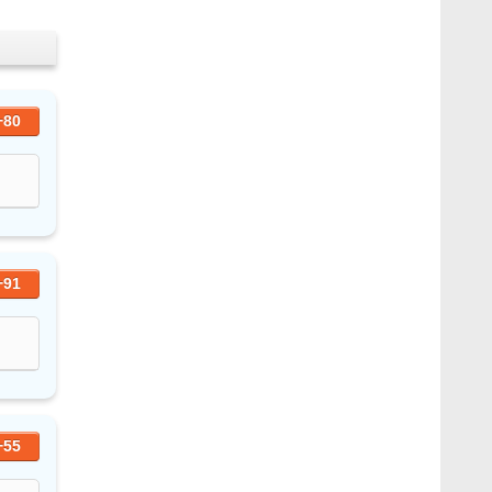
+80
+91
+55