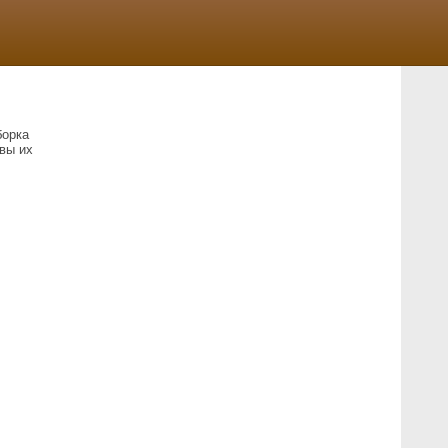
борка
вы их