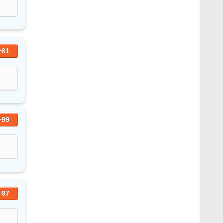
+81
+99
+97