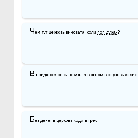
Ч
ем тут церковь виновата, коли 
поп
дурак
?
В
 приданом печь топить, а в своем в церковь ходит
Б
ез 
денег
 в церковь ходить 
грех