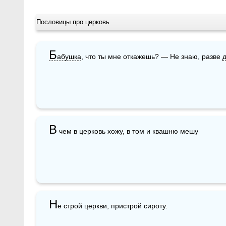
Пословицы про церковь
Б
абушка
, что ты мне откажешь? — Не знаю, разве 
В
 чем в церковь хожу, в том и квашню мешу
Н
е строй церкви, пристрой сироту.