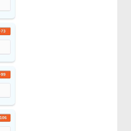
+73
+99
106