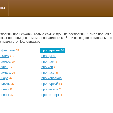
ицы
словицы про церковь. Только самые лучшие пословицы. Самая полная с
сских пословиц по темам и направлениям. Если вы ищете пословицы, то 
е нашли это Пословицы.ру
о февраль
про церковь
35
10
о хлеб
про цыган
412
6
о холод
про чаек
20
3
 хрен
про чай
12
4
о худых
про часы
75
5
 царя
про червяков
42
3
о цветы
про чертей
29
81
о цели
про чеснок
11
7
о цены
про четверг
25
4