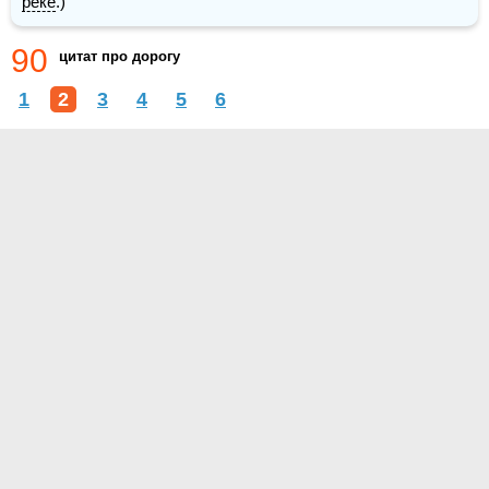
реке
.)
90
цитат про дорогу
1
2
3
4
5
6
О проекте
Контакты