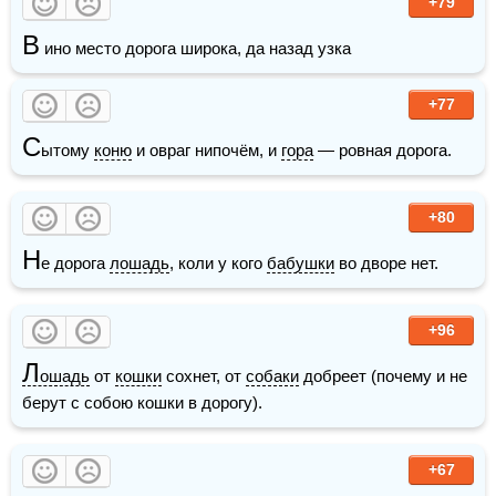
+79
В
 ино место дорога широка, да назад узка
+77
С
ытому 
коню
 и овраг нипочём, и 
гора
 — ровная дорога.
+80
Н
е дорога 
лошадь
, коли у кого 
бабушки
 во дворе нет.
+96
Л
ошадь
 от 
кошки
 сохнет, от 
собаки
 добреет (почему и не 
берут с собою кошки в дорогу).
+67