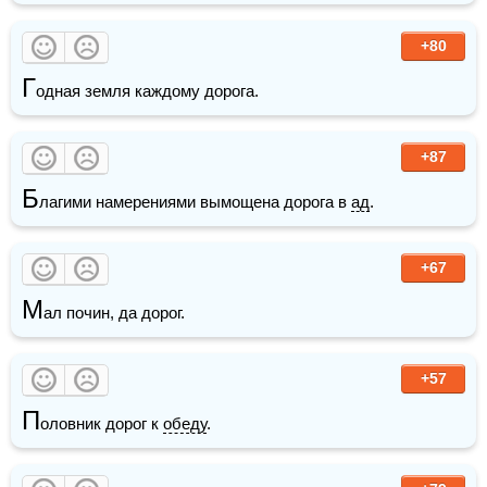
+80
Г
одная земля каждому дорога.
+87
Б
лагими намерениями вымощена дорога в 
ад
.
+67
М
ал почин, да дорог.
+57
П
оловник дорог к 
обеду
.