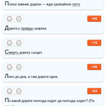
П
лохи зимние дороги — жди урожайное 
лето
. 
+66
Д
орога у 
правды
 широка
+70
С
мерть
 дорогу сыщет. 
+90
Л
ихо до дна, а там дорога одна.
+63
П
о какой дороге полгода ездят да полгода ходят? (По 