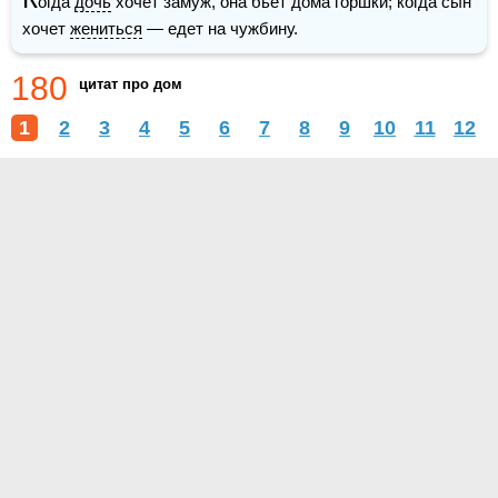
огда 
дочь
 хочет замуж, она бьет дома горшки; когда сын 
хочет 
жениться
 — едет на чужбину.
180
цитат про дом
1
2
3
4
5
6
7
8
9
10
11
12
О проекте