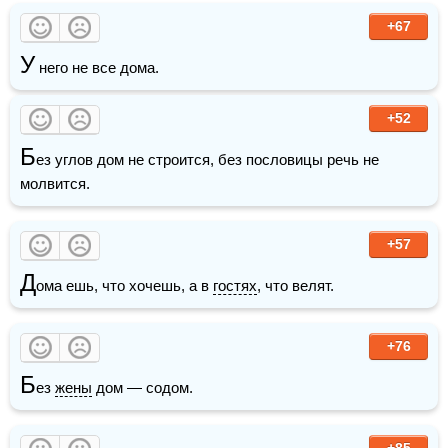
+67
У
 него не все дома.
+52
Б
ез углов дом не строится, без пословицы речь не 
молвится.
+57
Д
ома ешь, что хочешь, а в 
гостях
, что велят.
+76
Б
ез 
жены
 дом — содом.
+85