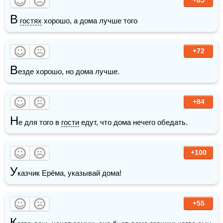
В
гостях
 хорошо, а дома лучше того
+72
В
езде хорошо, но дома лучше.
+84
Н
е для того в 
гости
 едут, что дома нечего обедать.
+100
У
казчик Ерёма, указывай дома!
+55
К