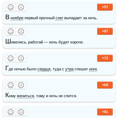
+57
В
ноябре
 первый прочный 
снег
 выпадает за ночь.
+87
Ш
евелись, работай — ночь будет короче.
+72
Г
де ночью было 
сердце
, туда с 
утра
 спешат 
ноги
.
+69
К
ому 
жениться
, тому и ночь не спится.
+81