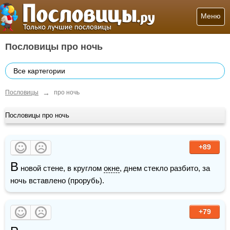
Меню
Пословицы про ночь
Все картегории
→
Пословицы
про ночь
Пословицы про ночь
+89
В
 новой стене, в круглом 
окне
, днем стекло разбито, за 
ночь вставлено (прорубь).
+79