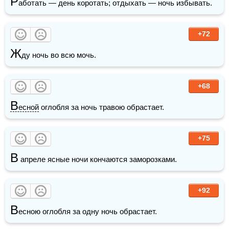
Р
аботать — день коротать; отдыхать — ночь избывать.
+72
Ж
ду ночь во всю мочь. 
+68
В
есной
 оглобля за ночь травою обрастает.
+75
В
 апреле ясные ночи кончаются заморозками. 
+92
В
есною оглобля за одну ночь обрастает. 