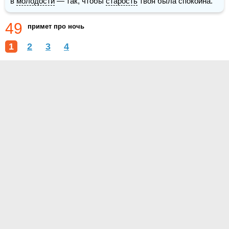
в 
молодости
 — так, чтобы 
старость
 твоя была спокойна.
49
примет про ночь
1
2
3
4
О проекте
Контакты