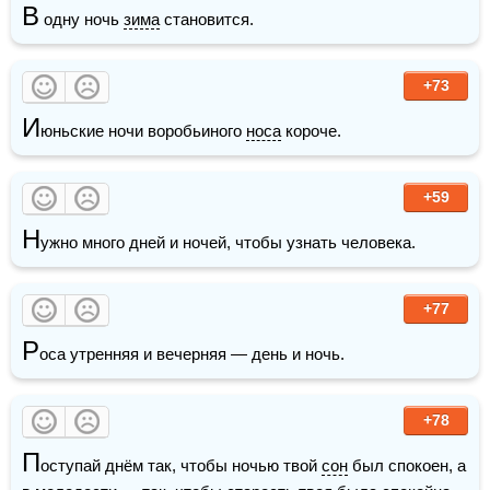
В
 одну ночь 
зима
 становится.
+73
И
юньские ночи воробьиного 
носа
 короче.
+59
Н
ужно много дней и ночей, чтобы узнать человека.
+77
Р
оса утренняя и вечерняя — день и ночь.
+78
П
оступай днём так, чтобы ночью твой 
сон
 был спокоен, а 