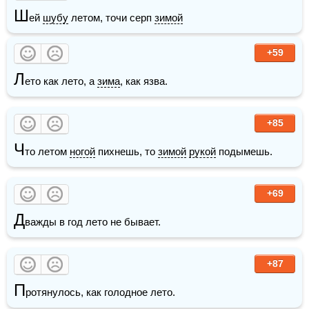
Ш
ей 
шубу
 летом, точи серп 
зимой
+59
Л
ето как лето, а 
зима
, как язва.
+85
Ч
то летом 
ногой
 пихнешь, то 
зимой
рукой
 подымешь.
+69
Д
важды в год лето не бывает.
+87
П
ротянулось, как голодное лето.