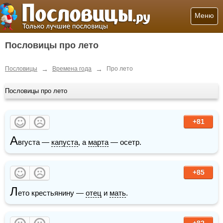
Меню
Пословицы про лето
→
→
Пословицы
Времена года
Про лето
Пословицы про лето
+81
А
вгуста — 
капуста
, а 
марта
 — осетр.
+85
Л
ето крестьянину — 
отец
 и 
мать
.
+82