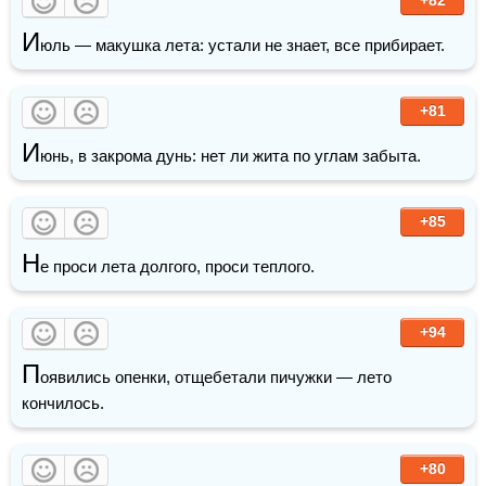
И
юль — макушка лета: устали не знает, все прибирает.
+81
И
юнь, в закрома дунь: нет ли жита по углам забыта.
+85
Н
е проси лета долгого, проси теплого.
+94
П
оявились опенки, отщебетали пичужки — лето 
кончилось.
+80