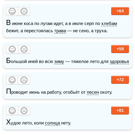
+64
В
 июне коса по лугам идет, а в июле серп по 
хлебам
бежит, а перестоялась 
трава
 — не сено, а труха.
+59
Б
ольшой иней во всю 
зиму
 — тяжелое лето для 
здоровья
+72
П
роводит июнь на работу, отобьёт от 
песен
 охоту. 
+81
Х
удое лето, коли 
солнца
 нету.