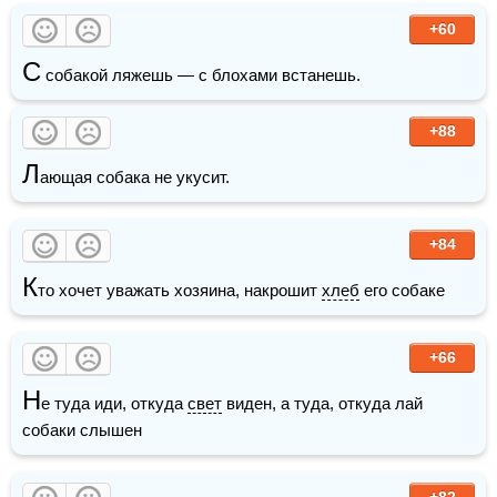
+60
С
 собакой ляжешь — с блохами встанешь.
+88
Л
ающая собака не укусит.
+84
К
то хочет уважать хозяина, накрошит 
хлеб
 его собаке
+66
Н
е туда иди, откуда 
свет
 виден, а туда, откуда лай 
собаки слышен
+82