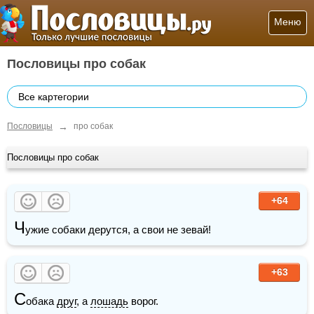
Меню
Пословицы про собак
Все картегории
→
Пословицы
про собак
Пословицы про собак
+64
Ч
ужие собаки дерутся, а свои не зевай! 
+63
С
обака 
друг
, а 
лошадь
 ворог.