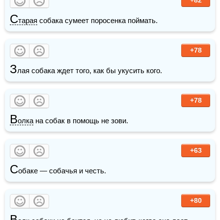
С
тарая
 собака сумеет поросенка поймать.
+78
З
лая собака ждет того, как бы укусить кого. 
+78
В
олка
 на собак в помощь не зови.
+63
С
обаке — собачья и честь.
+80
В