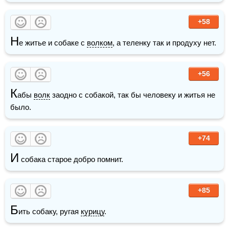
+58
Н
е житье и собаке с 
волком
, а теленку так и продуху нет.
+56
К
абы 
волк
 заодно с собакой, так бы человеку и житья не 
было.
+74
И
 собака старое добро помнит.
+85
Б
ить собаку, ругая 
курицу
.