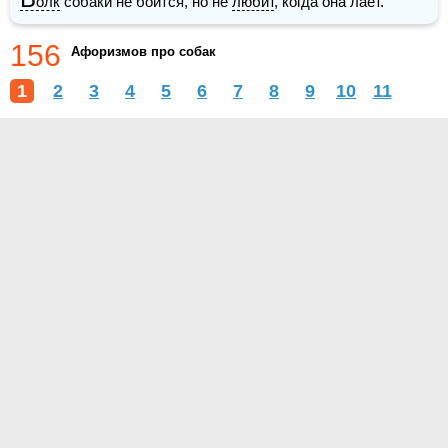
олк
 собаки не боится, но не 
любит
, когда она лает.
156
Афоризмов про собак
1
2
3
4
5
6
7
8
9
10
11
О проекте
Контакты