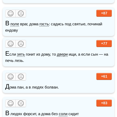
+87
В
поле
 враг, дома 
гость
: садись под святые, починай 
ендову
+77
Е
сли 
зять
 гонит из дому, то 
двери
 ищи, а если сын — на 
печь лезь.
+61
Д
ома пан, а в людях болван.
+83
В
 людях форсит, а дома без 
соли
 сидит