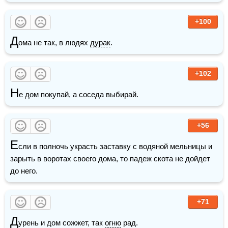
+100
Д
ома не так, в людях 
дурак
. 
+102
Н
е дом покупай, а соседа выбирай.
+56
Е
сли в полночь украсть заставку с водяной мельницы и 
зарыть в воротах своего дома, то падеж скота не дойдет 
до него.
+71
Д
урень и дом сожжет, так 
огню
 рад.