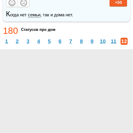
+50
К
огда нет 
семьи
, так и дома нет.
180
Статусов про дом
1
2
3
4
5
6
7
8
9
10
11
12