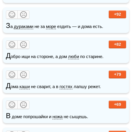
+92
З
а 
дураками
 не за 
море
 ездить — и дома есть.
+82
Д
обро ищи на стороне, а дом 
люби
 по старине.
+79
Д
ома 
каши
 не сварит, а в 
гостях
 лапшу режет.
+69
В
 доме попрошайки и 
ножа
 не сыщешь.