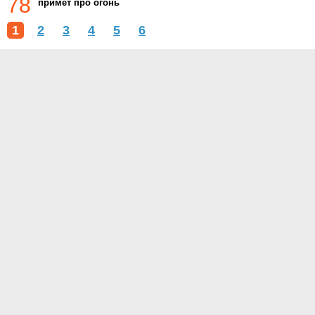
78
примет про огонь
1
2
3
4
5
6
О проекте
Контакты
Условия использования