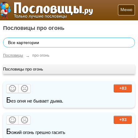
Меню
Пословицы про огонь
Все картегории
→
Пословицы
про огонь
Пословицы про огонь
+83
Б
ез огня не бывает дыма.
+93
Б
ожий огонь грешно гасить