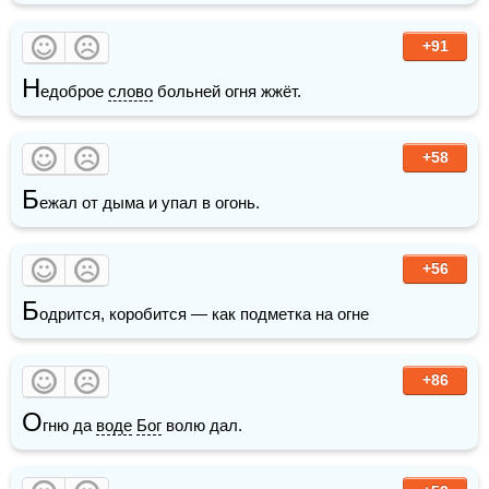
+91
Н
едоброе 
слово
 больней огня жжёт.
+58
Б
ежал от дыма и упал в огонь.
+56
Б
одрится, коробится — как подметка на огне
+86
О
гню да 
воде
Бог
 волю дал.