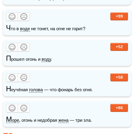
+99
Ч
то в 
воде
 не тонет, на огне не горит?
+52
П
рошел огонь и 
воду
. 
+58
Н
еучёная 
голова
 — что фонарь без огня.
+86
М
оре
, огонь и недобрая 
жена
 — три зла.