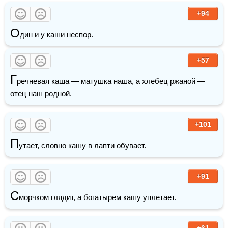
+94
О
дин и у каши неспор.
+57
Г
речневая каша — матушка наша, а хлебец ржаной — 
отец
 наш родной.
+101
П
утает, словно кашу в лапти обувает.
+91
С
морчком глядит, а богатырем кашу уплетает.
+61