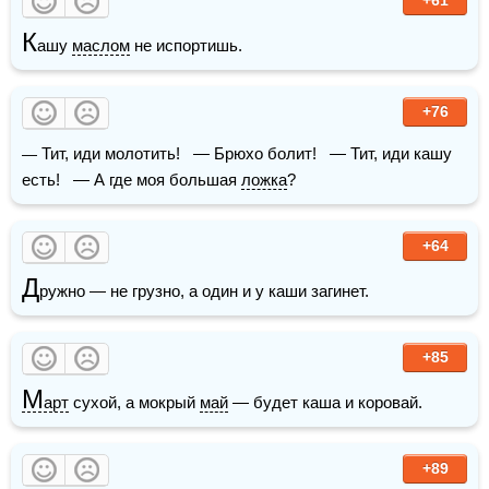
К
ашу 
маслом
 не испортишь.
+76
— Тит, иди молотить!   — Брюхо болит!   — Тит, иди кашу 
есть!   — А где моя большая 
ложка
?
+64
Д
ружно — не грузно, а один и у каши загинет.
+85
М
арт
 сухой, а мокрый 
май
 — будет каша и коровай.
+89