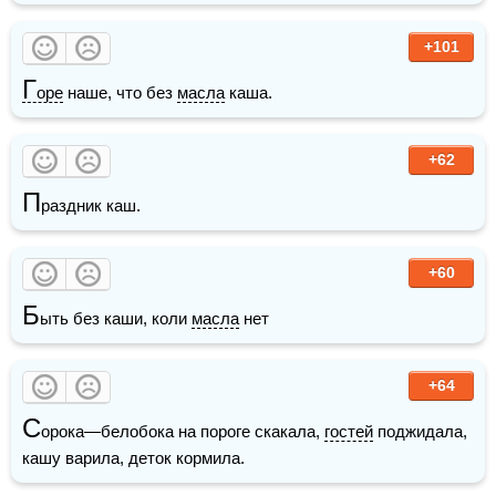
+101
Г
оре
 наше, что без 
масла
 каша.
+62
П
раздник каш.
+60
Б
ыть без каши, коли 
масла
 нет
+64
С
орока—белобока на пороге скакала, 
гостей
 поджидала, 
кашу варила, деток кормила.