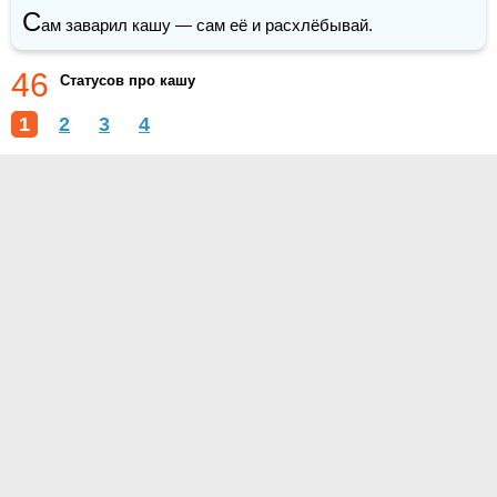
С
ам заварил кашу — сам её и расхлёбывай.
46
Статусов про кашу
1
2
3
4
О проекте