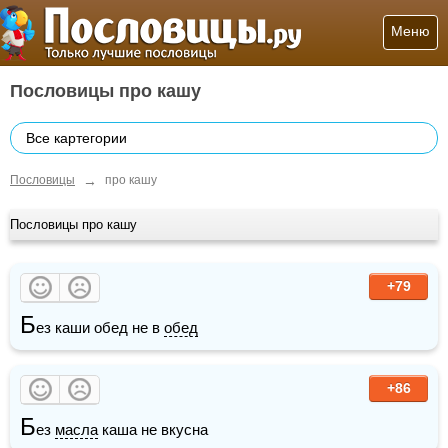
Меню
Пословицы про кашу
Все картегории
→
Пословицы
про кашу
Пословицы про кашу
+79
Б
ез каши обед не в 
обед
+86
Б
ез 
масла
 каша не вкусна