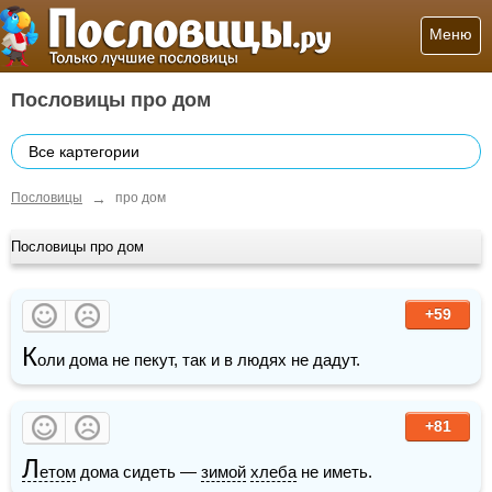
Меню
Пословицы про дом
Все картегории
→
Пословицы
про дом
Пословицы про дом
+59
К
оли дома не пекут, так и в людях не дадут.
+81
Л
етом
 дома сидеть — 
зимой
хлеба
 не иметь.