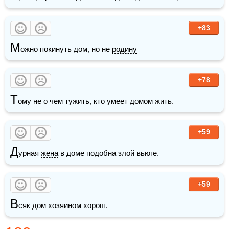
+83
М
ожно покинуть дом, но не 
родину
+78
Т
ому не о чем тужить, кто умеет домом жить.
+59
Д
урная 
жена
 в доме подобна злой вьюге.
+59
В
сяк дом хозяином хорош.