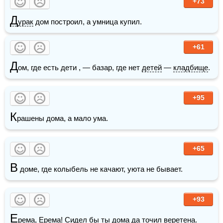
+73
Д
урак
 дом построил, а умница купил.
+61
Д
ом, где есть дети , — базар, где нет 
детей
 — 
кладбище
.
+95
К
рашены дома, а мало ума.
+65
В
 доме, где колыбель не качают, уюта не бывает.
+93
Е
рема, Ерема! Сидел бы ты дома да точил веретена.