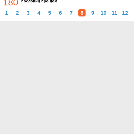
180
пословиц про дом
1
2
3
4
5
6
7
8
9
10
11
12
О проекте
Контакты
Условия использования