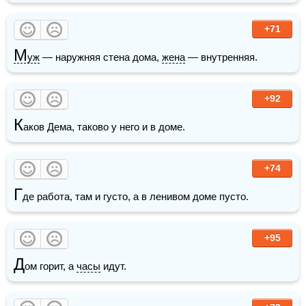
+71
М
уж
 — наружняя стена дома, 
жена
 — внутренняя.
+92
К
аков Дема, таково у него и в доме. 
+74
Г
де работа, там и густо, а в ленивом доме пусто. 
+95
Д
ом горит, а 
часы
 идут.