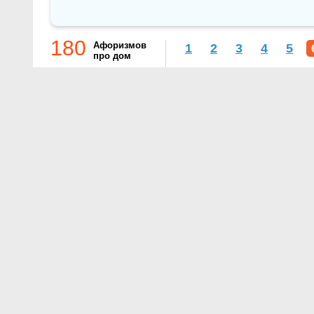
180
Афоризмов
1
2
3
4
5
про дом