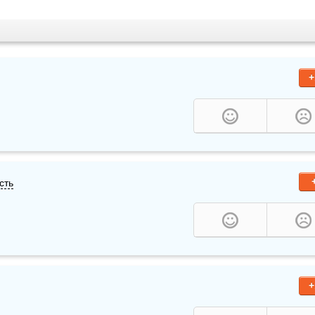
+
сть
+