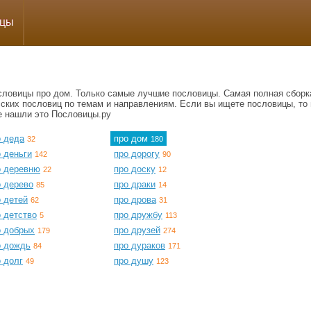
ицы
словицы про дом. Только самые лучшие пословицы. Самая полная сборк
сских пословиц по темам и направлениям. Если вы ищете пословицы, то 
е нашли это Пословицы.ру
о деда
про дом
32
180
 деньги
про дорогу
142
90
о деревню
про доску
22
12
о дерево
про драки
85
14
 детей
про дрова
62
31
 детство
про дружбу
5
113
о добрых
про друзей
179
274
о дождь
про дураков
84
171
 долг
про душу
49
123