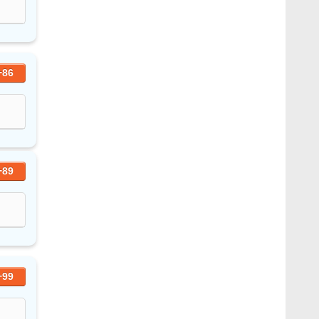
+86
+89
+99