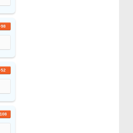
+98
+52
108