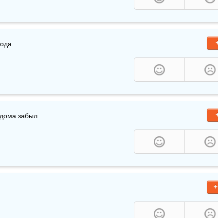
лода.
 дома забыл.
+