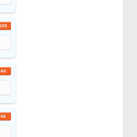
109
+64
+66