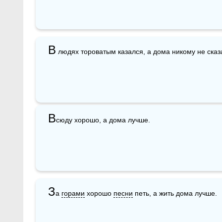
В
 людях тороватым казался, а дома никому не сказ
В
сюду хорошо, а дома лучше.
З
а 
горами
 хорошо 
песни
 петь, а жить дома лучше.