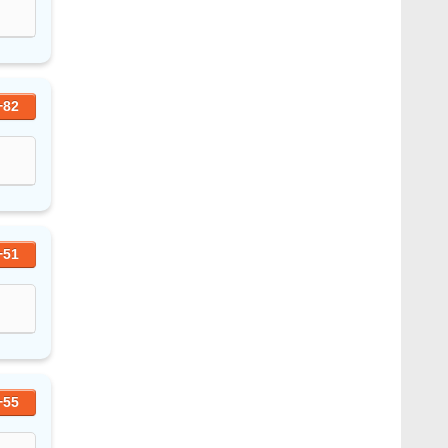
+82
+51
+55