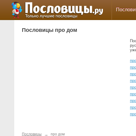
Послов
Пословицы про дом
По
ру
уж
пр
про
пр
пр
про
про
пр
пр
про
→
Пословицы
про дом