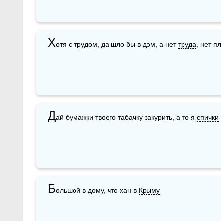
Х
отя с трудом, да шло бы в дом, а нет 
труда
, нет п
Д
ай бумажки твоего табачку закурить, а то я 
спички
Б
ольшой в дому, что хан в 
Крыму