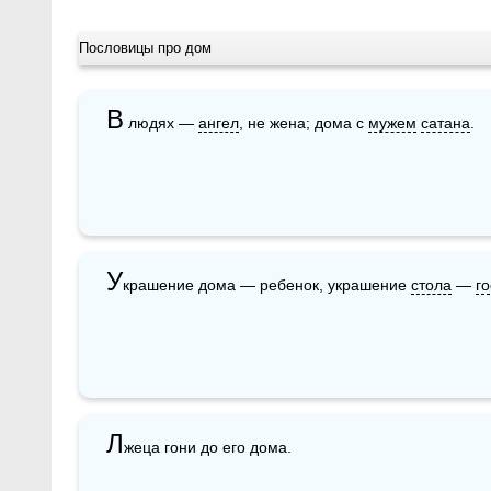
Пословицы про дом
В
 людях — 
ангел
, не жена; дома с 
мужем
сатана
. 
У
крашение дома — ребенок, украшение 
стола
 — 
го
Л
жеца гони до его дома.