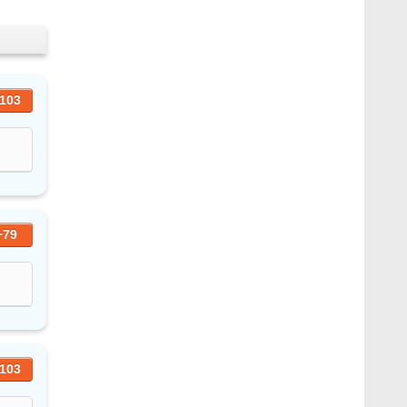
103
+79
103