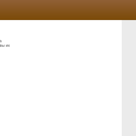
а
вы их