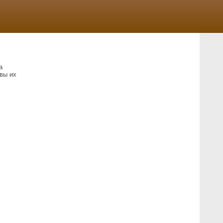
а
вы их