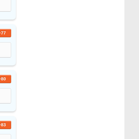
+77
+80
+83