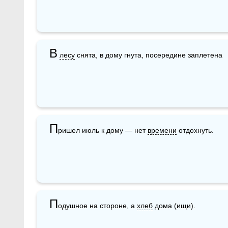
В
лесу
 снята, в дому гнута, посередине заплетена
П
ришел июль к дому — нет 
времени
 отдохнуть.
П
одушное на стороне, а 
хлеб
 дома (ищи).