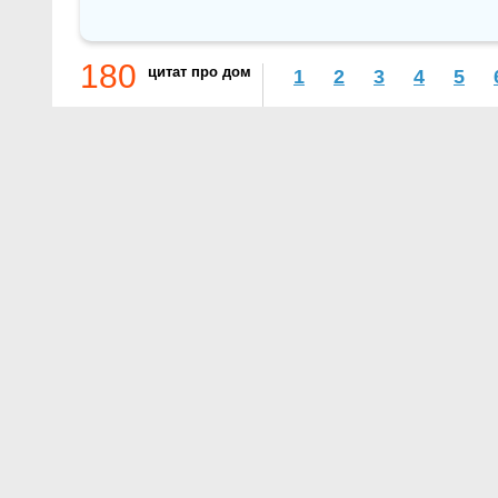
180
цитат про дом
1
2
3
4
5