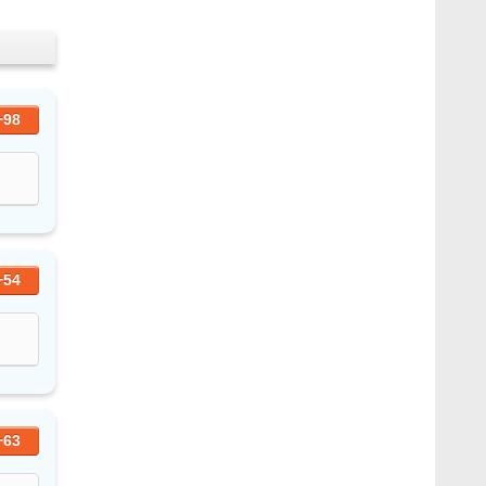
+98
+54
+63