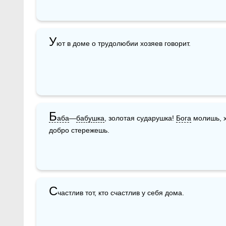
У
ют в доме о трудолюбии хозяев говорит.
Б
аба
—
бабушка
, золотая сударушка! 
Бога
 молишь, 
добро стережешь.
С
частлив тот, кто счастлив у себя дома.