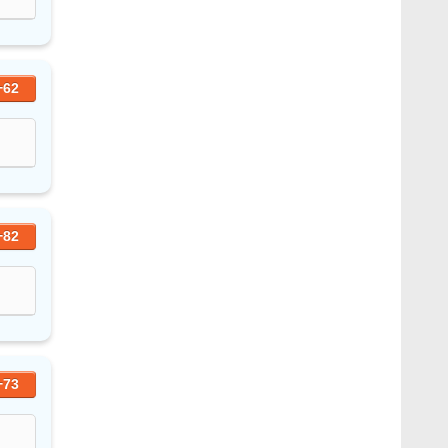
+62
+82
+73