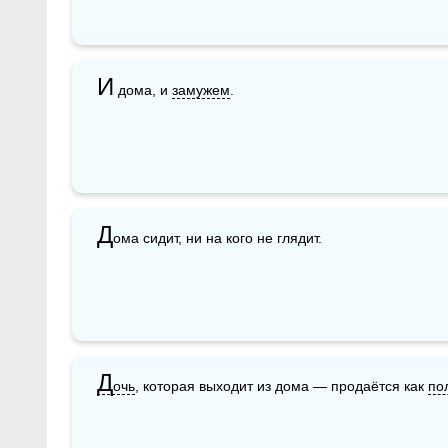
И
 дома, и 
замужем
.
Д
ома сидит, ни на кого не глядит.
Д
очь
, которая выходит из дома — продаётся как 
по