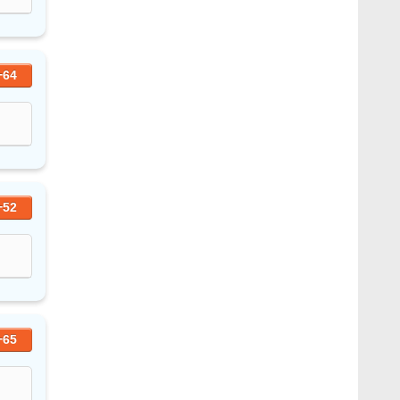
+64
+52
+65