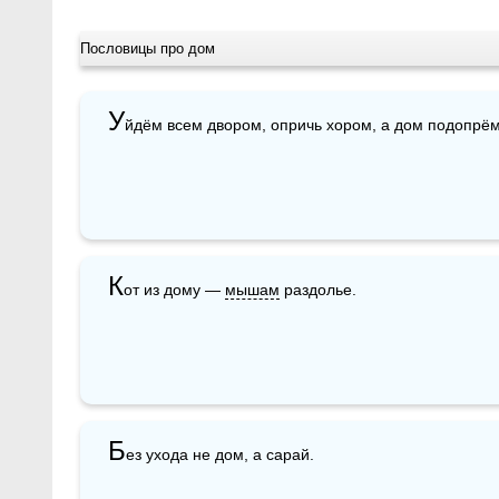
Пословицы про дом
У
йдём всем двором, опричь хором, а дом подопрём
К
от из дому — 
мышам
 раздолье.
Б
ез ухода не дом, а сарай. 