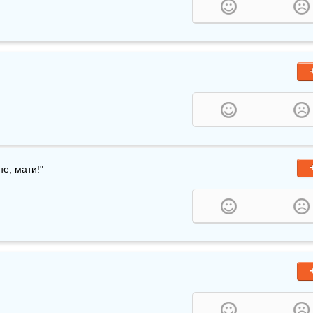
.
не, мати!"