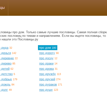
ицы
словицы про дом. Только самые лучшие пословицы. Самая полная сборк
сских пословиц по темам и направлениям. Если вы ищете пословицы, то 
е нашли это Пословицы.ру
о деда
про дом
32
180
 деньги
про дорогу
142
90
о деревню
про доску
22
12
о дерево
про драки
85
14
 детей
про дрова
62
31
 детство
про дружбу
5
113
о добрых
про друзей
179
274
о дождь
про дураков
84
171
 долг
про душу
49
123