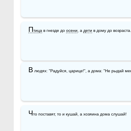
П
тица
 в гнезде до 
осени
, а 
дети
 в дому до возраста
В
 людях: "Радуйся, царице!", а дома: "Не рыдай ме
Ч
то поставят, то и кушай, а хозяина дома слушай!