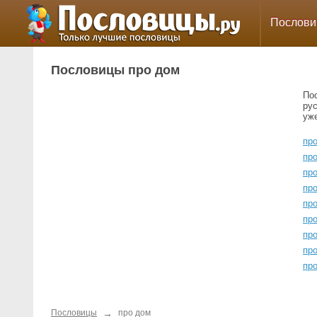
Послов
Пословицы про дом
По
ру
уж
пр
про
пр
пр
про
про
пр
пр
про
→
Пословицы
про дом