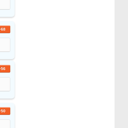
+68
+56
+50