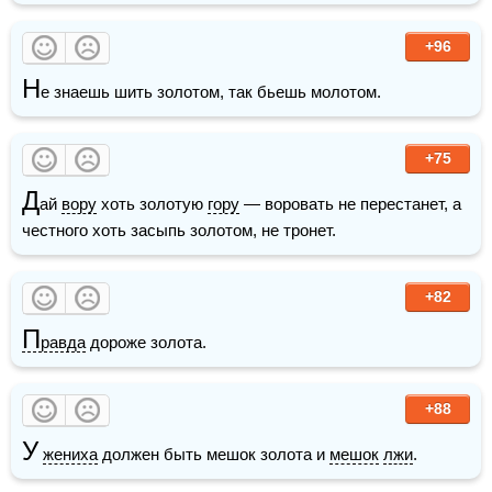
+96
Н
е знаешь шить золотом, так бьешь молотом. 
+75
Д
ай 
вору
 хоть золотую 
гору
 — воровать не перестанет, а 
честного хоть засыпь золотом, не тронет.
+82
П
равда
 дороже золота.
+88
У
жениха
 должен быть мешок золота и 
мешок
лжи
.