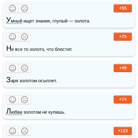
+55
У
мный
 ищет знания, глупый — золота.
+75
Н
е все то золото, что блестит.
+49
З
аря золотом осыплет.
+74
Л
юбви
 золотом не купишь.
+123