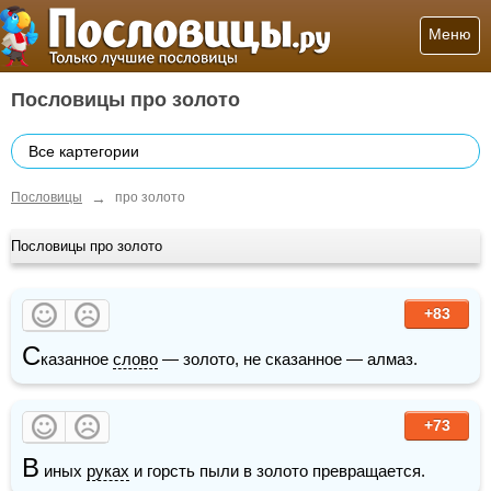
Меню
Пословицы про золото
Все картегории
→
Пословицы
про золото
Пословицы про золото
+83
С
казанное 
слово
 — золото, не сказанное — алмаз.
+73
В
 иных 
руках
 и горсть пыли в золото превращается.