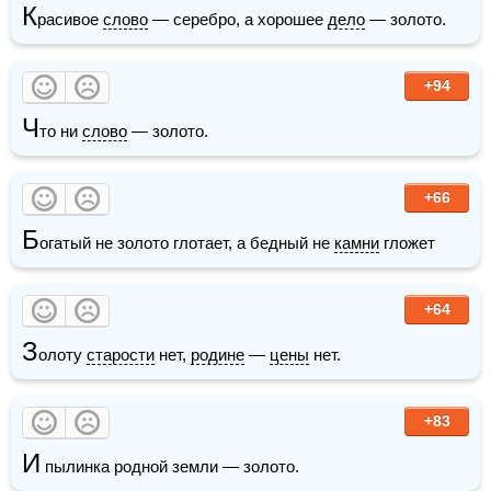
К
расивое 
слово
 — серебро, а хорошее 
дело
 — золото.
+94
Ч
то ни 
слово
 — золото.
+66
Б
огатый не золото глотает, а бедный не 
камни
 гложет
+64
З
олоту 
старости
 нет, 
родине
 — 
цены
 нет.
+83
И
 пылинка родной земли — золото.