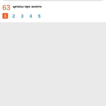
63
цитаты про золото
1
2
3
4
5
О проекте
Контакты
Условия использования