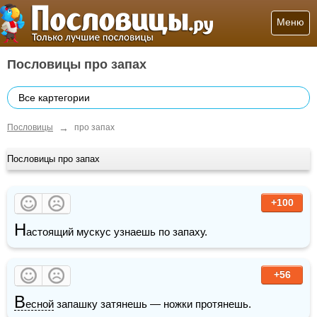
Меню
Пословицы про запах
Все картегории
→
Пословицы
про запах
Пословицы про запах
+100
Н
астоящий мускус узнаешь по запаху.
+56
В
есной
 запашку затянешь — ножки протянешь.