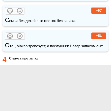
+67
С
емья
 без 
детей
, что 
цветок
 без запаха.
+56
О
тец
 Макар трапезует, а послушник Назар запахом сыт.
4
Статуса про запах