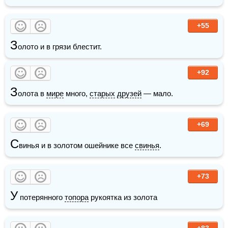
+55
З
олото и в грязи блестит.
+92
З
олота в 
мире
 много, 
старых
друзей
 — мало.
+69
С
винья и в золотом ошейнике все 
свинья
.
+73
У
 потерянного 
топора
 рукоятка из золота
+83