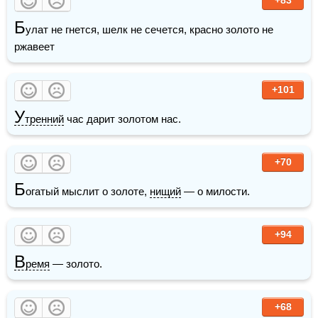
Б
улат не гнется, шелк не сечется, красно золото не 
ржавеет
+101
У
тренний
 час дарит золотом нас.
+70
Б
огатый мыслит о золоте, 
нищий
 — о милости.
+94
В
ремя
 — золото.
+68