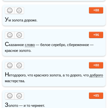
+88
У
м золота дороже.
+96
С
казанное 
слово
 — белое серебро, сбереженное — 
красное золото.
+80
Н
етодорого, что красного золота, а то дорого, что 
доброго
мастерства. 
+85
З
олото — и то чернеет.