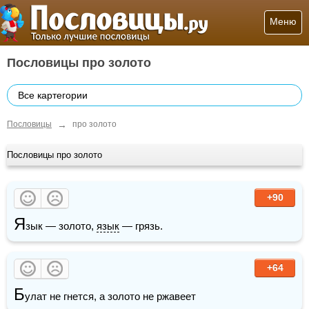
Меню
Пословицы про золото
Все картегории
→
Пословицы
про золото
Пословицы про золото
+90
Я
зык — золото, 
язык
 — грязь.
+64
Б
улат не гнется, а золото не ржавеет