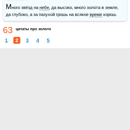
М
ного звёзд на 
небе
, да высоко, много золота в земле, 
да глубоко, а за пазухой грошь на всякое 
время
 хорош.
63
цитаты про золото
1
2
3
4
5