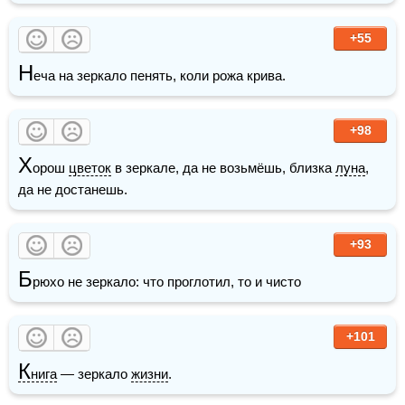
+55
Н
еча на зеркало пенять, коли рожа крива.
+98
Х
орош 
цветок
 в зеркале, да не возьмёшь, близка 
луна
, 
да не достанешь.
+93
Б
рюхо не зеркало: что проглотил, то и чисто
+101
К
нига
 — зеркало 
жизни
.