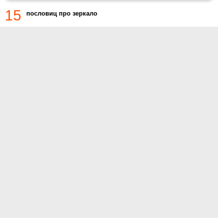
15
пословиц про зеркало
О проекте
Контакты
Условия использования
Политика конфиденциальности