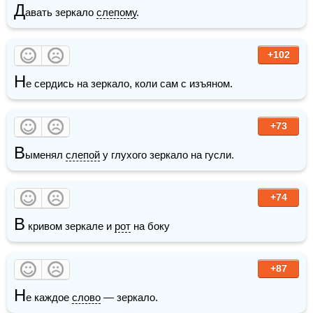
Д
авать зеркало 
слепому
. 
+102
Н
е сердись на зеркало, коли сам с изъяном.
+73
В
ыменял 
слепой
 у глухого зеркало на гусли.
+74
В
 кривом зеркале и 
рот
 на боку
+87
Н
е каждое 
слово
 — зеркало.