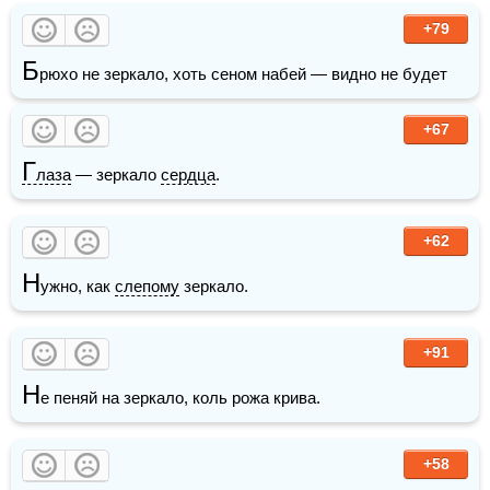
+79
Б
рюхо не зеркало, хоть сеном набей — видно не будет
+67
Г
лаза
 — зеркало 
сердца
.
+62
Н
ужно, как 
слепому
 зеркало.
+91
Н
е пеняй на зеркало, коль рожа крива.
+58