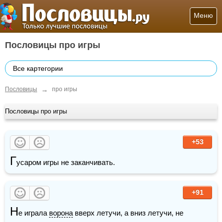
Меню
Пословицы про игры
Все картегории
→
Пословицы
про игры
Пословицы про игры
+53
Г
усаром игры не заканчивать.
+91
Н
е играла 
ворона
 вверх летучи, а вниз летучи, не 