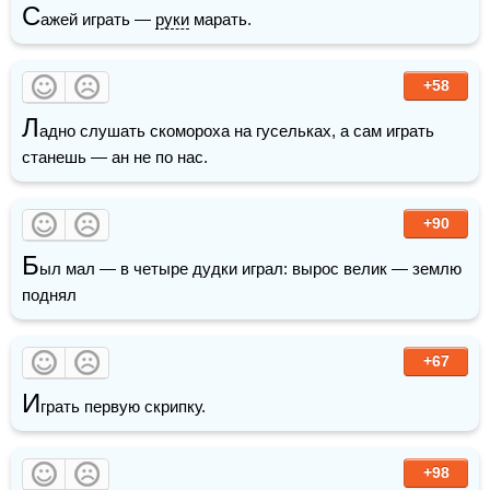
С
ажей играть — 
руки
 марать.
+58
Л
адно слушать скомороха на гусельках, а сам играть 
станешь — ан не по нас.
+90
Б
ыл мал — в четыре дудки играл: вырос велик — землю 
поднял
+67
И
грать первую скрипку. 
+98