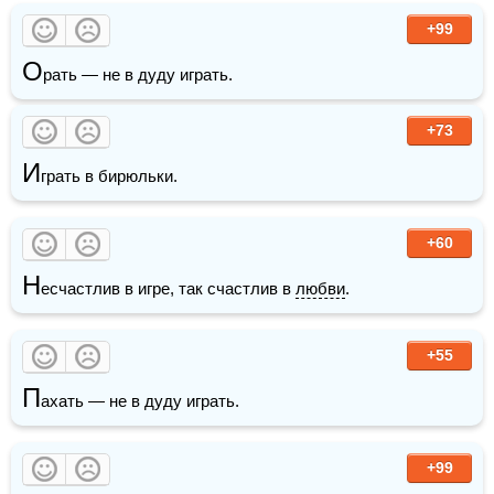
+99
О
рать — не в дуду играть.
+73
И
грать в бирюльки.
+60
Н
есчастлив в игре, так счастлив в 
любви
.
+55
П
ахать — не в дуду играть.
+99