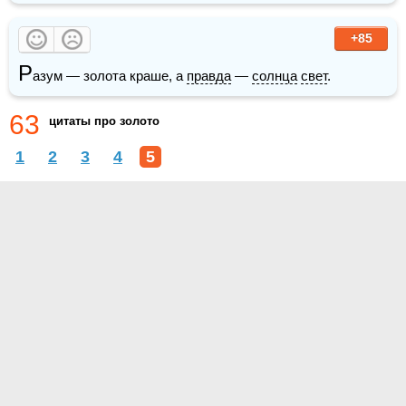
+85
Р
азум — золота краше, а 
правда
 — 
солнца
свет
.
63
цитаты про золото
1
2
3
4
5