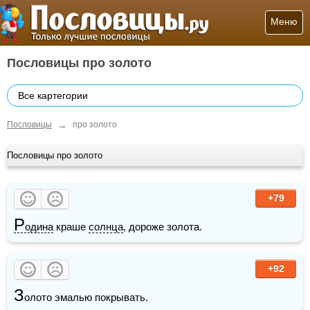
Меню
Пословицы про золото
Все картегории
→
Пословицы
про золото
Пословицы про золото
+79
Р
одина
 краше 
солнца
, дороже золота.
+92
З
олото эмалью покрывать.