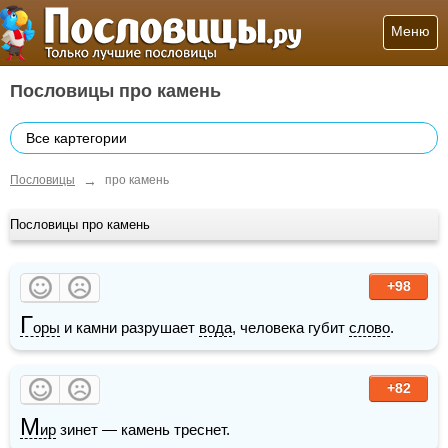
Меню
Пословицы про камень
Все картегории
→
Пословицы
про камень
Пословицы про камень
+98
Г
оры
 и камни разрушает 
вода
, человека губит 
слово
.
+82
М
ир
 зинет — камень треснет.