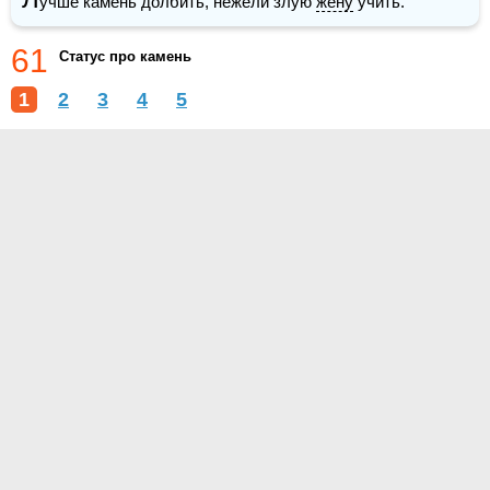
учше камень долбить, нежели злую 
жену
 учить. 
61
Статус про камень
1
2
3
4
5
О проекте
Контакты