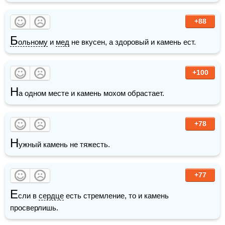
+88
Б
ольному
 и 
мед
 не вкусен, а здоровый и камень ест.
+100
Н
а одном месте и камень мохом обрастает.
+78
Н
ужный камень не тяжесть.
+77
Е
сли в 
сердце
 есть стремление, то и камень 
просверлишь.