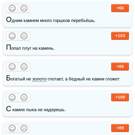
+66
О
дним камнем много горшков перебьёшь.
+103
П
опал плуг на камень.
+66
Б
огатый не 
золото
 глотает, а бедный не камни гложет
+109
С
 камня лыка не надерешь. 
+89