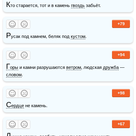
К
то старается, тот и в камень 
гвоздь
 забьёт.
+79
Р
усак под камнем, беляк под 
кустом
.
+94
Г
оры
 и камни разрушаются 
ветром
, людская 
дружба
 — 
словом
.
+98
С
ердце
 не камень. 
+67
Л