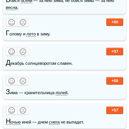
ойся 
осени
 — за нею зима; не бойся зимы — за нею 
весна
.
+80
Г
олому и 
лето
 в зиму. 
+97
Д
екабрь солнцеворотом славен.
+88
З
има — хранительница 
полей
.
+57
Н
очью
 иней — днем 
снега
 не выпадет.