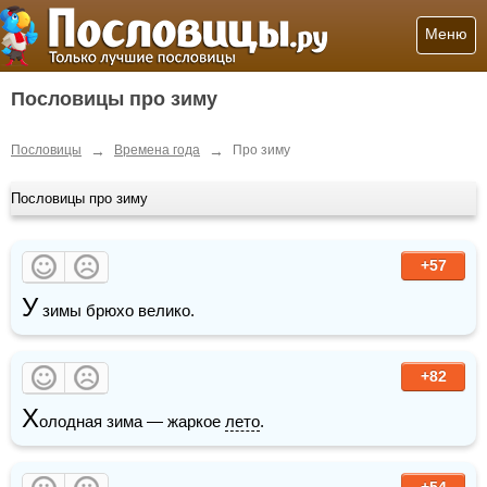
Меню
Пословицы про зиму
→
→
Пословицы
Времена года
Про зиму
Пословицы про зиму
+57
У
 зимы брюхо велико.
+82
Х
олодная зима — жаркое 
лето
.
+54