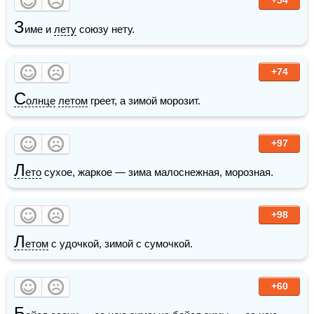
З
име и 
лету
 союзу нету.
+74
С
олнце
летом
 греет, а зимой морозит.
+97
Л
ето
 сухое, жаркое — зима малоснежная, морозная.
+98
Л
етом
 с удочкой, зимой с сумочкой.
+60
Б