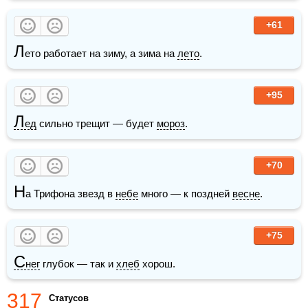
+61
Л
ето работает на зиму, а зима на 
лето
.
+95
Л
ед
 сильно трещит — будет 
мороз
. 
+70
Н
а Трифона звезд в 
небе
 много — к поздней 
весне
. 
+75
С
нег
 глубок — так и 
хлеб
 хорош. 
317
Статусов