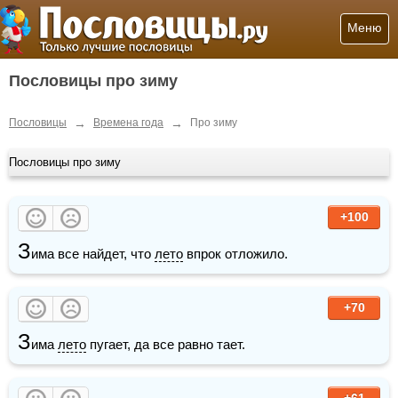
Меню
Пословицы про зиму
→
→
Пословицы
Времена года
Про зиму
Пословицы про зиму
+100
З
има все найдет, что 
лето
 впрок отложило. 
+70
З
има 
лето
 пугает, да все равно тает.
+61