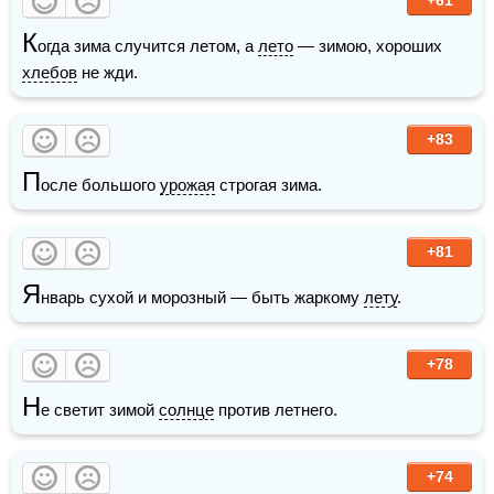
К
огда зима случится летом, а 
лето
 — зимою, хороших 
хлебов
 не жди. 
+83
П
осле большого 
урожая
 строгая зима.
+81
Я
нварь сухой и морозный — быть жаркому 
лету
.
+78
Н
е светит зимой 
солнце
 против летнего.
+74