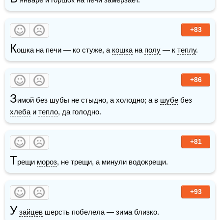
+83
К
ошка на печи — ко стуже, а 
кошка
 на 
полу
 — к 
теплу
. 
+86
З
имой без шубы не стыдно, а холодно; а в 
шубе
 без 
хлеба
 и 
тепло
, да голодно.
+81
Т
рещи 
мороз
, не трещи, а минули водокрещи.
+93
У
зайцев
 шерсть побелела — зима близко.