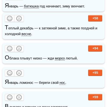
Я
нварь — 
батюшка
 год начинает, зиму венчает.
+58
Т
еплый декабрь — к затяжной зиме, а также поздней и 
холодной 
весне
. 
+94
О
блака плывут низко — жди 
мороз
 лютый. 
+95
Я
нварь ломонос — береги свой 
нос
.
+59
В
 январе и горшок на печи замерзает.