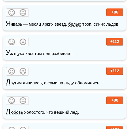
+86
Я
нварь — месяц ярких звезд, 
белых
 троп, синих льдов.
+112
У
ж 
щука
 хвостом лед разбивает.
+112
Д
ругим дивились, а сами на льду обломились. 
+90
Л
юбовь
 холостого, что вешний лед.