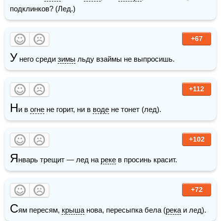
подклинков? (Лед.)
+67
У
 него среди 
зимы
 льду взаймы не выпросишь.
+112
Н
и в 
огне
 не горит, ни в 
воде
 не тонет (лед).
+102
Я
нварь трещит — лед на 
реке
 в просинь красит.
+72
С
ям пересям, 
крыша
 нова, пересыпка бела (
река
 и лед).