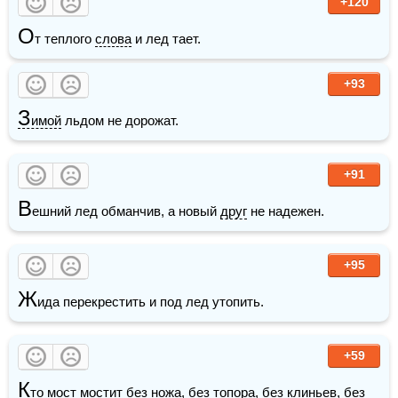
+120
О
т теплого 
слова
 и лед тает.  
+93
З
имой
 льдом не дорожат.
+91
В
ешний лед обманчив, а новый 
друг
 не надежен.
+95
Ж
ида перекрестить и под лед утопить.
+59
К
то мост 
мост
ит без 
ножа
, без 
топора
, без клиньев, без 