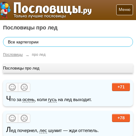
Меню
Пословицы про лед
Все картегории
→
Пословицы
про лед
Пословицы про лед
+71
Ч
то за 
осень
, коли 
гусь
 на лед выходит.
+78
Л
ед почернел, 
лес
 шумит — жди оттепель. 