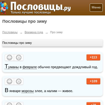
Меню
Пословицы про зиму
→
→
Пословицы
Времена года
Про зиму
Пословицы про зиму
+113
Т
уманы
 в 
феврале
 обычно предвещают дождливый год. 
+109
В
 январе 
морозы
 злее, а налим — живее.
+75