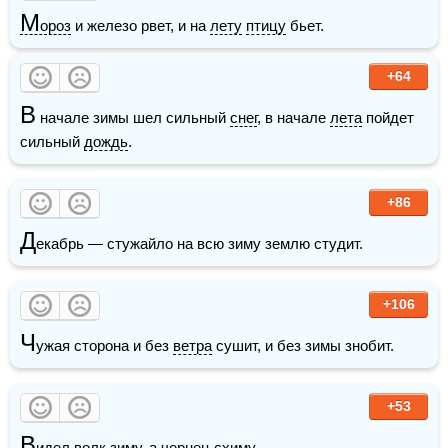
М
ороз
 и железо рвет, и на 
лету
птицу
 бьет.
+64
В
 начале зимы шел сильный 
снег
, в начале 
лета
 пойдет 
сильный 
дождь
. 
+86
Д
екабрь — стужайло на всю зиму землю студит. 
+106
Ч
ужая сторона и без 
ветра
 сушит, и без зимы знобит.
+53
В
идел 
волк
 зиму, а чернец схиму.