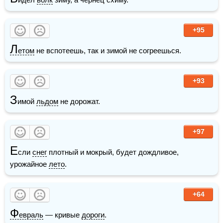
+95
Л
етом
 не вспотеешь, так и зимой не согреешься.
+93
З
имой 
льдом
 не дорожат.
+97
Е
сли 
снег
 плотный и мокрый, будет дождливое, 
урожайное 
лето
.
+64
Ф
евраль
 — кривые 
дороги
.