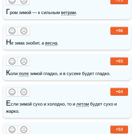
Г
ром зимой — к сильным 
ветрам
.
+56
Н
е зима знобит, а 
весна
. 
+93
К
оли 
поле
 зимой гладко, и в сусеке будет гладко. 
+64
Е
сли зимой сухо и холодно, то и 
летом
 будет сухо и 
жарко. 
+53