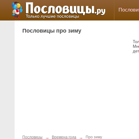
Послов
Пословицы про зиму
То
Мн
де
→
→
Пословицы
Времена года
Про зиму