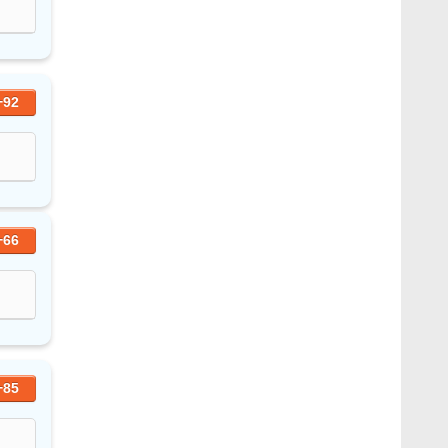
+92
+66
+85