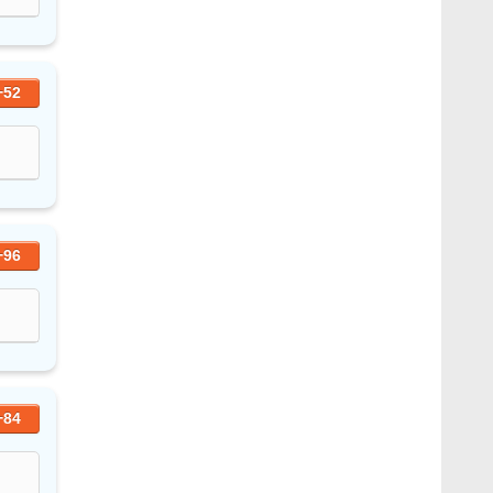
+52
+96
+84