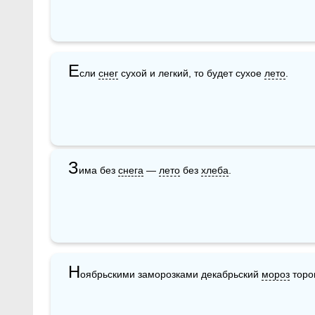
Е
сли 
снег
 сухой и легкий, то будет сухое 
лето
.
З
има без 
снега
 — 
лето
 без 
хлеба
.
Н
оябрьскими заморозками декабрьский 
мороз
 торо