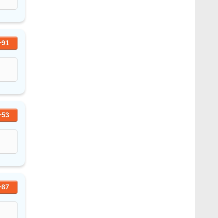
+91
+53
+87