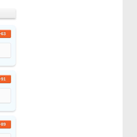
+63
+91
+89