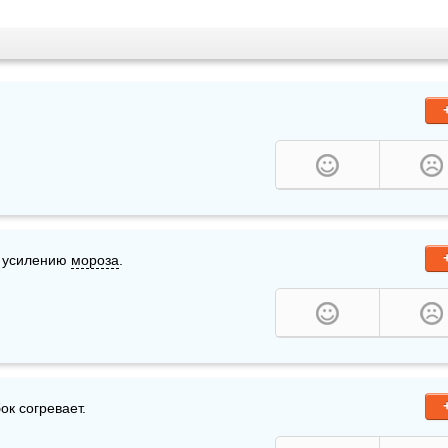
 усилению 
мороза
. 
бок согревает.