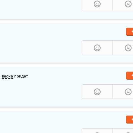
 
весна
 придет. 