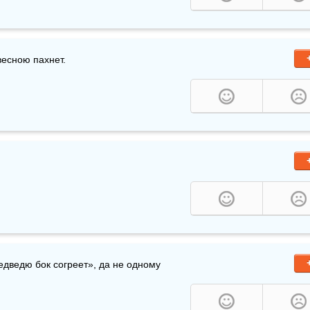
 весною пахнет.
, рассечёт зиму пополам, а сам «медведю бок согреет», да не одному 