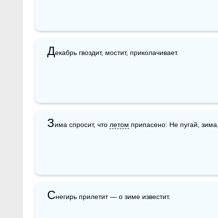
Д
екабрь гвоздит, мостит, приколачивает.
З
има спросит, что 
летом
 припасено: Не пугай, зима,
С
негирь прилетит — о зиме известит.