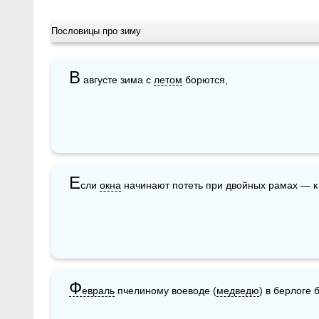
Пословицы про зиму
В
 августе зима с 
летом
 борются, 
Е
сли 
окна
 начинают потеть при двойных рамах — к
Ф
евраль
 пчелиному воеводе (
медведю
) в берлоге 