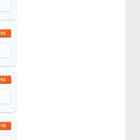
+91
+61
+76