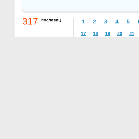
317
пословиц
1
2
3
4
5
17
18
19
20
21