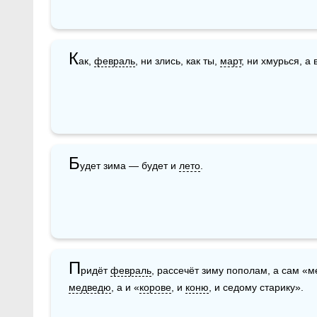
К
ак, 
февраль
, ни злись, как ты, 
март
, ни хмурься, а
Б
удет зима — будет и 
лето
.
П
ридёт 
февраль
медведю
, а и «
корове
, и 
коню
, и седому старику».