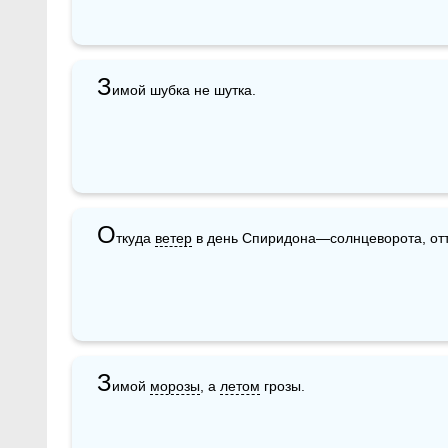
З
имой шубка не шутка.
О
ткуда 
ветер
 в день Спиридона—солнцеворота, отт
З
имой 
морозы
, а 
летом
 грозы.