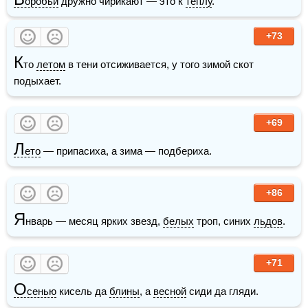
оробьи
 дружно чирикают — это к 
теплу
. 
+73
К
то 
летом
 в тени отсиживается, у того зимой скот 
подыхает.
+69
Л
ето
 — припасиха, а зима — подбериха.
+86
Я
нварь — месяц ярких звезд, 
белых
 троп, синих 
льдов
.
+71
О
сенью
 кисель да 
блины
, а 
весной
 сиди да гляди.