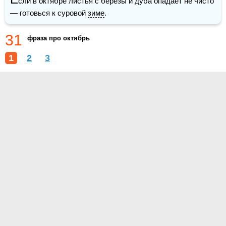
сли в октябре листья с березы и дуба опадает не чисто 
— готовься к суровой 
зиме
.
31
фраза про октябрь
1
2
3
О проекте