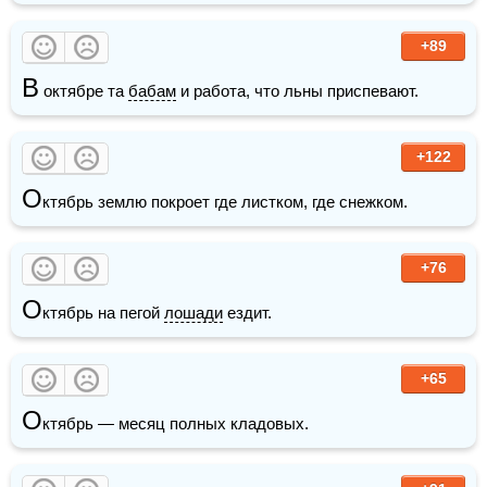
+89
В
 октябре та 
бабам
 и работа, что льны приспевают.
+122
О
ктябрь землю покроет где листком, где снежком.
+76
О
ктябрь на пегой 
лошади
 ездит.
+65
О
ктябрь — месяц полных кладовых.