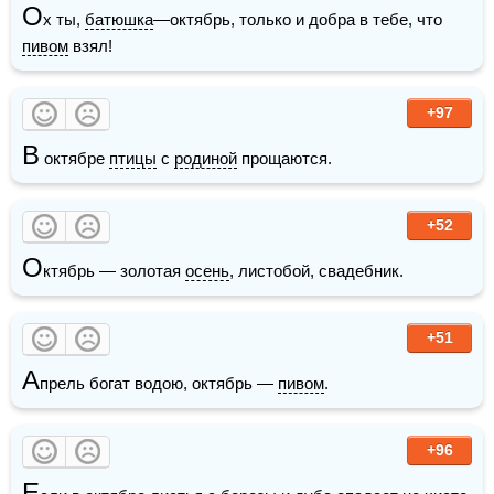
О
х ты, 
батюшка
—октябрь, только и добра в тебе, что 
пивом
 взял!
+97
В
 октябре 
птицы
 с 
родиной
 прощаются.
+52
О
ктябрь — золотая 
осень
, листобой, свадебник.
+51
А
прель богат водою, октябрь — 
пивом
.
+96
Е