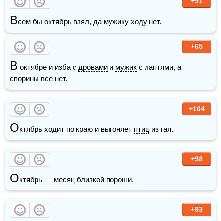
+91
В
сем бы октябрь взял, да 
мужику
 ходу нет.
+65
В
 октябре и изба с 
дровами
 и 
мужик
 с лаптями, а 
спорины все нет.
+104
О
ктябрь ходит по краю и выгоняет 
птиц
 из гая.
+98
О
ктябрь — месяц близкой пороши.
+93