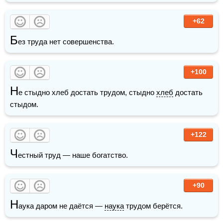
+62
Б
ез труда нет совершенства.
+100
Н
е стыдно хлеб достать трудом, стыдно 
хлеб
 достать 
стыдом.
+122
Ч
естный труд — наше богатство.
+90
Н
аука даром не даётся — 
наука
 трудом берётся.