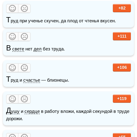
+82
Т
руд при ученье скучен, да плод от чтенья вкусен.
+111
В
свете
 нет 
дел
 без труда. 
+106
Т
руд и 
счастье
 — близнецы.
+119
Д
ушу
 и 
сердце
 в работу вложи, каждой секундой в труде 
дорожи.
+65