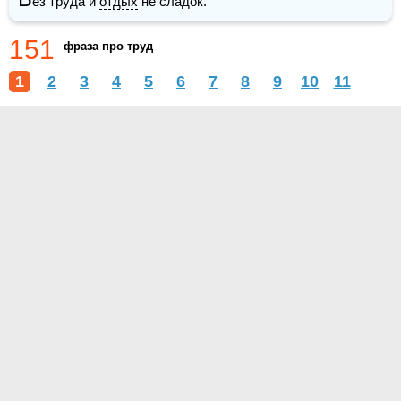
ез труда и 
отдых
 не сладок.
151
фраза про труд
1
2
3
4
5
6
7
8
9
10
11
О проекте
Контакты