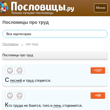
Меню
Пословицы про труд
Все картегории
→
Пословицы
про труд
Пословицы про труд
+107
С
песней
 и труд спорится. 
+88
К
то труда не боится, того и 
лень
 сторонится. 