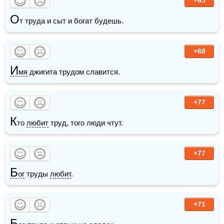
О
т труда и сыт и богат будешь. 
+68
И
мя
 джигита трудом славится.
+77
К
то 
любит
 труд, того люди чтут.
+77
Б
ог
 труды 
любит
.
+71
Б