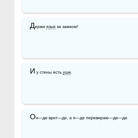
Д
ержи 
язык
 за замком!
И
 у стены есть 
уши
.
О
н—де врет—де, а я—де перевираю—де—де.