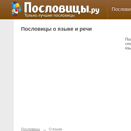
Послов
Пословицы о языке и речи
Пос
спо
язы
→
Пословицы
О языке