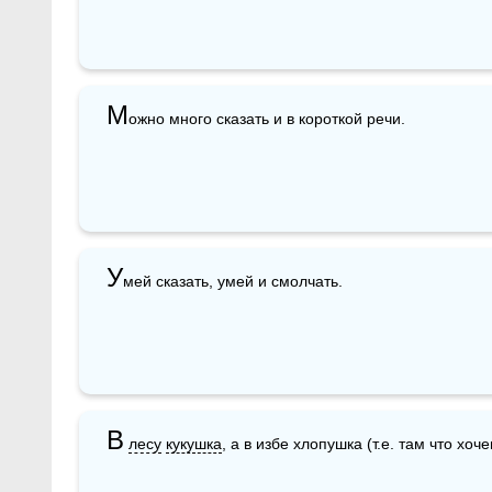
М
ожно много сказать и в короткой речи.
У
мей сказать, умей и смолчать.
В
лесу
кукушка
, а в избе хлопушка (т.е. там что хоч