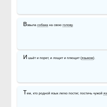
В
звыла 
собака
 на свою 
голову
.
И
 шьёт и порет, и лощит и плющит (
языком
).
Т
ем, кто родной язык легко постиг, постичь чужой 
яз