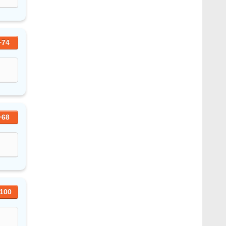
+74
+68
100