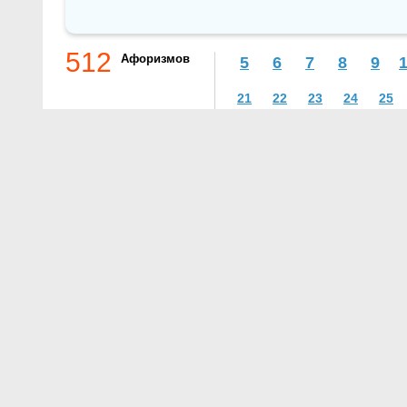
512
Афоризмов
5
6
7
8
9
21
22
23
24
25