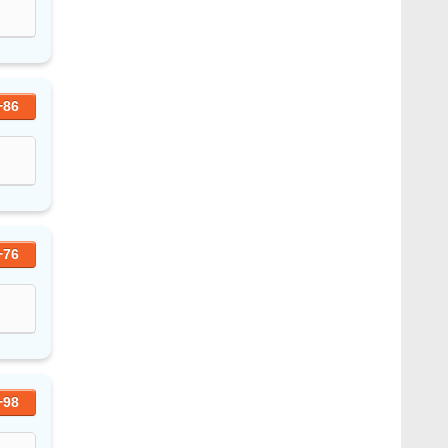
+86
+76
+98