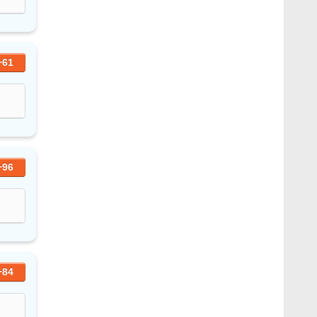
+61
+96
+84