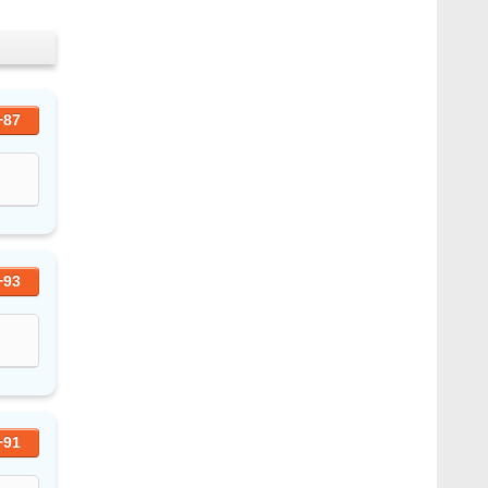
+87
+93
+91