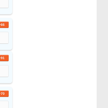
+66
+91
+70