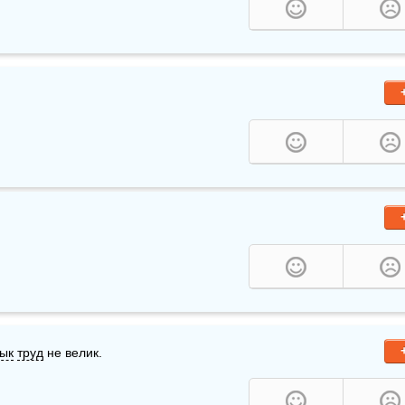
ык
труд
 не велик.