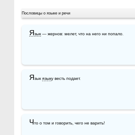
Пословицы о языке и речи
Я
зык
 — жернов: мелет, что на него ни попало.
Я
зык 
язык
у весть подает.
Ч
то о том и говорить, чего не варить!