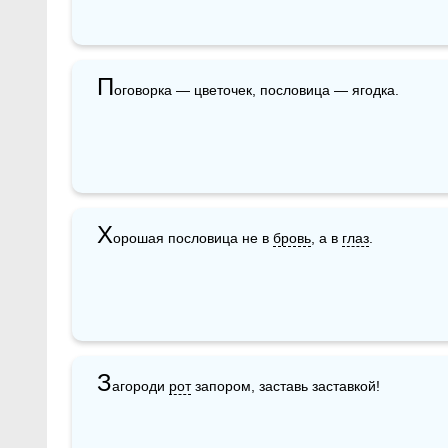
П
оговорка — цветочек, пословица — ягодка.
Х
орошая пословица не в 
бровь
, а в 
глаз
.
З
агороди 
рот
 запором, заставь заставкой!