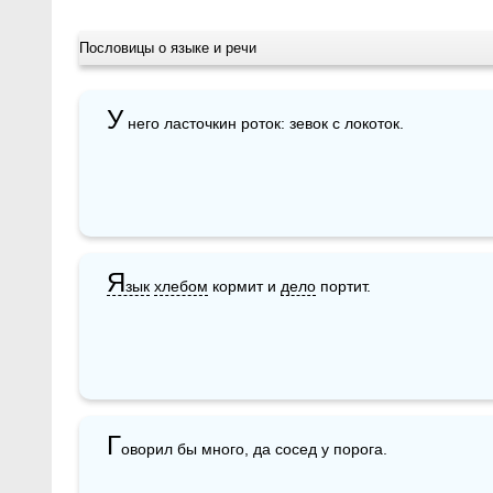
Пословицы о языке и речи
У
 него ласточкин роток: зевок с локоток.
Я
зык
хлебом
 кормит и 
дело
 портит.
Г
оворил бы много, да сосед у порога.