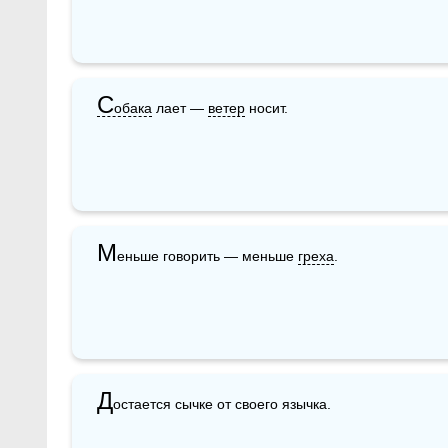
С
обака
 лает — 
ветер
 носит.
М
еньше говорить — меньше 
греха
. 
Д
остается сычке от своего язычка.