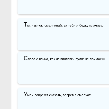
Т
ы, язычок, смалчивай: за тебя я бедку плачивал.
С
лово
 с 
языка
, как из винтовки 
пуля
: не поймаешь.
У
мей вовремя сказать, вовремя смолчать.