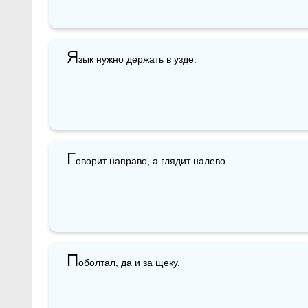
Я
зык
 нужно держать в узде.
Г
оворит направо, а глядит налево.
П
оболтал, да и за щеку.