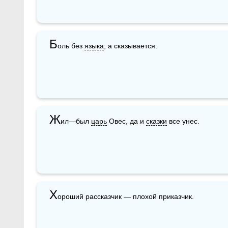
Б
оль без 
языка
, а сказывается.
Ж
ил—был 
царь
 Овес, да и 
сказки
 все унес.
Х
ороший рассказчик — плохой приказчик.