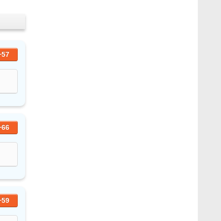
+57
+66
+59