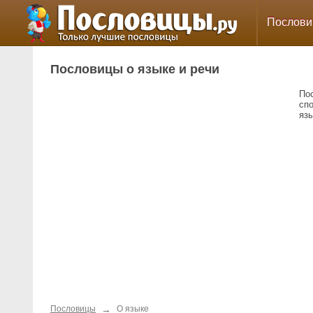
Послов
Пословицы о языке и речи
Пос
спо
язы
→
Пословицы
О языке