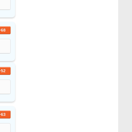
+68
+52
+63