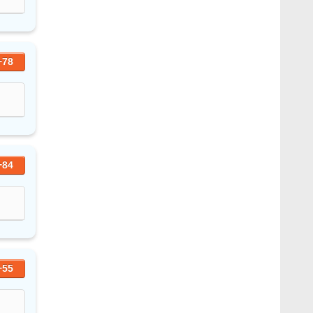
+78
+84
+55