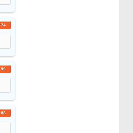
+74
+99
+88