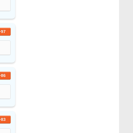
+97
+86
+83