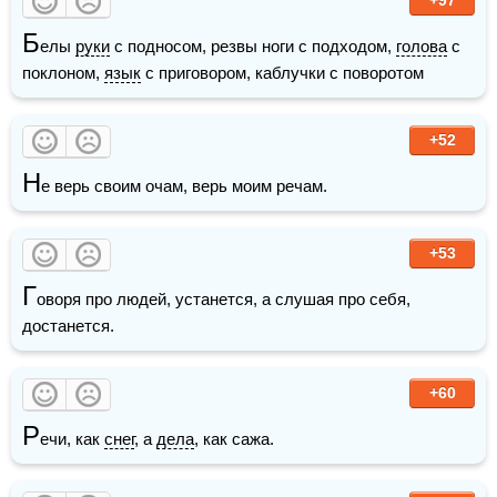
Б
елы 
руки
 с подносом, резвы ноги с подходом, 
голова
 с 
поклоном, 
язык
 с приговором, каблучки с поворотом
+52
Н
е верь своим очам, верь моим речам.
+53
Г
оворя про людей, устанется, а слушая про себя, 
достанется.
+60
Р
ечи, как 
снег
, а 
дела
, как сажа.