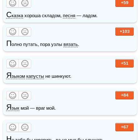
+59
С
казка
 хороша складом, 
песня
 — ладом.
+103
П
олно путать, пора узлы 
вязать
.
+51
Я
зыком
капусты
 не шинкуют.
+84
Я
зык
 мой — враг мой.
+67
Н
е тебе бы говорить, да не мне бы слушать.