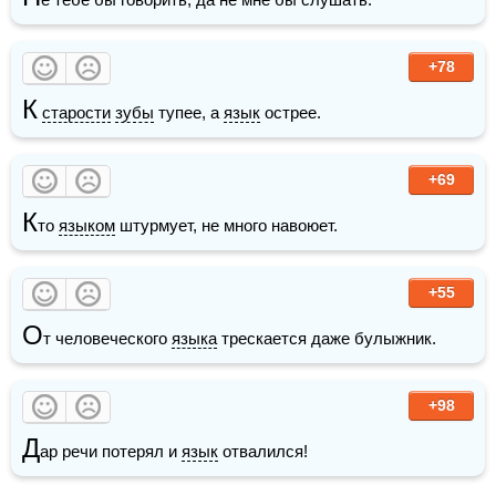
+78
К
старости
зубы
 тупее, а 
язык
 острее.
+69
К
то 
языком
 штурмует, не много навоюет.
+55
О
т человеческого 
языка
 трескается даже булыжник.
+98
Д
ар речи потерял и 
язык
 отвалился!