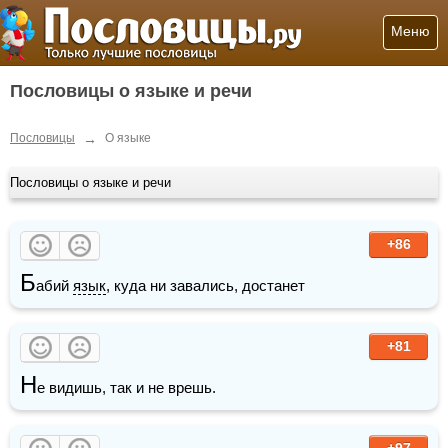
Меню
Пословицы о языке и речи
→
Пословицы
О языке
Пословицы о языке и речи
+86
Б
абий 
язык
, куда ни завались, достанет
+81
Н
е видишь, так и не врешь.
+97