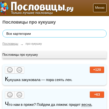
Меню
Пословицы про кукушку
Все картегории
→
Пословицы
про кукушку
Пословицы про кукушку
+120
К
укушка закуковала — пора сеять лен.
+63
Ч
то нам в пряже? Пойдем да ляжем: придет 
весна
, 