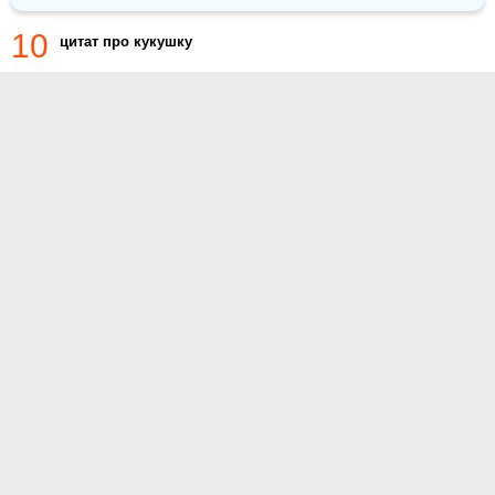
10
цитат про кукушку
О проекте
Контакты
Условия использования
Политика конфиденциальности