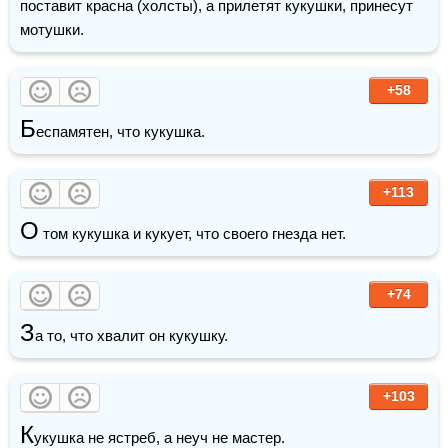
поставит красна (холсты), а прилетят кукушки, принесут 
мотушки.
+58
Б
еспамятен, что кукушка. 
+113
О
 том кукушка и кукует, что своего гнезда нет.
+74
З
а то, что хвалит он кукушку.
+103
К
укушка не ястреб, а неуч не мастер. 