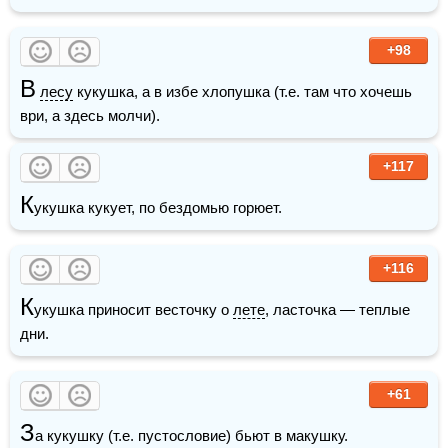
+98
В
лесу
 кукушка, а в избе хлопушка (т.е. там что хочешь 
ври, а здесь молчи).
+117
К
укушка кукует, по бездомью горюет.
+116
К
укушка приносит весточку о 
лете
, ласточка — теплые 
дни.
+61
З
а кукушку (т.е. пустословие) бьют в макушку.