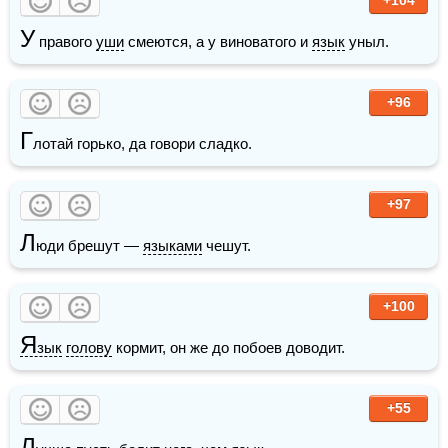
У
 правого 
уши
 смеются, а у виноватого и 
язык
 уныл.
+96
Г
лотай горько, да говори сладко.
+97
Л
юди брешут — 
языками
 чешут.
+100
Я
зык
голову
 кормит, он же до побоев доводит.
+55
Л