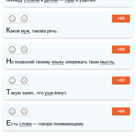
+85
К
аков 
муж
, такова речь.
+90
Н
е позволяй твоему 
языку
 опережать твою 
мысль
.
+90
Т
акую занес, что 
уши
 вянут.
+66
Е
сть 
слова
 — говори понимающему.