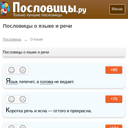
Меню
Пословицы о языке и речи
→
Пословицы
О языке
Пословицы о языке и речи
+85
Я
зык
 лепечет, а 
голова
 не ведает.
+75
К
оротка речь и ясна — оттого и прекрасна.
+104