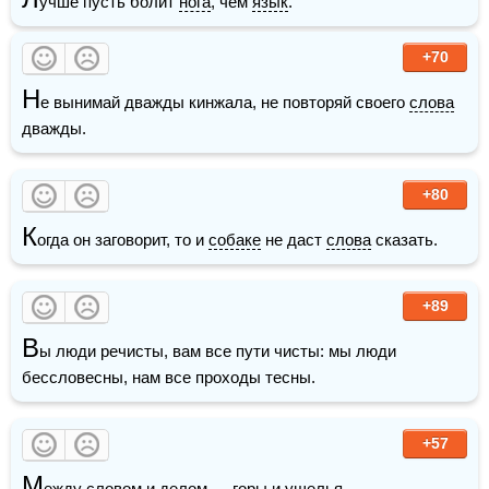
учше пусть болит 
нога
, чем 
язык
.
+70
Н
е вынимай дважды кинжала, не повторяй своего 
слова
дважды.
+80
К
огда он заговорит, то и 
собаке
 не даст 
слова
 сказать.
+89
В
ы люди речисты, вам все пути чисты: мы люди 
бессловесны, нам все проходы тесны.
+57
М
ежду 
словом
 и 
делом
 — 
горы
 и ущелья.